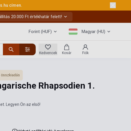
ks.hu
címen.
ítás 20.000 Ft értékhatár felett!
Forint (HUF)
Magyar (HU)
Kedvencek
Kosár
Fiók
t összkiadás
ngarische Rhapsodien 1.
et. Legyen Ön az első!