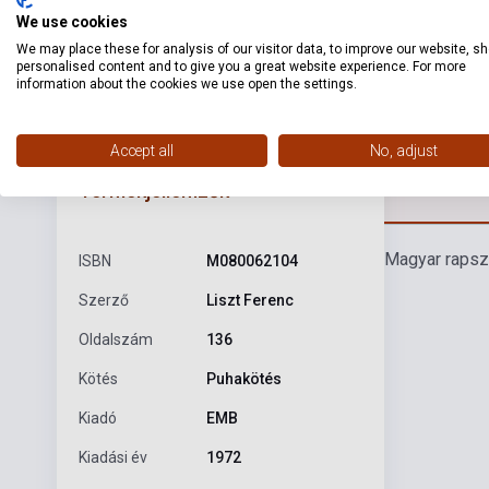
We use cookies
We may place these for analysis of our visitor data, to improve our website, s
personalised content and to give you a great website experience. For more
information about the cookies we use open the settings.
Accept all
No, adjust
Részl
Termékjellemzők
Magyar rapsz
ISBN
M080062104
Szerző
Liszt Ferenc
Oldalszám
136
Kötés
Puhakötés
Kiadó
EMB
Kiadási év
1972