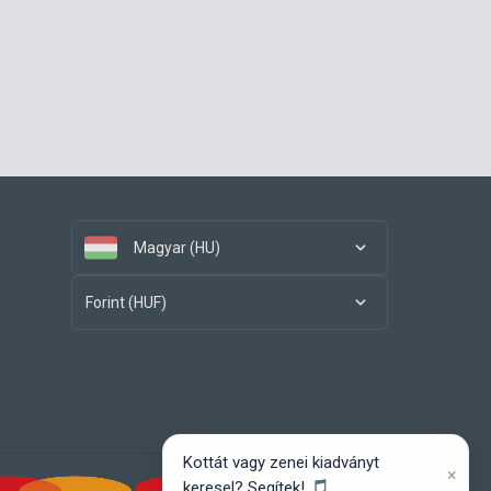
Magyar (HU)
Forint (HUF)
Kottát vagy zenei kiadványt
×
keresel? Segítek! 🎵