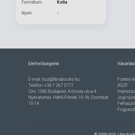
Formátum
Kotta
Nyelv
-
Elérhetőségeink
Vásárlási
E-mail:
liszt@librabooks.hu
Fizetés é
Telefon:
+36 1 267 5777
ÁSZF
Cím:
1085 Budapest, Kölcsey utca 4.
Impress
Nyitvatartás: Hétfő-Péntek 10-18, Szombat:
Jogi nyil
10-14
Felhaszná
Fogyaszt
© 2008-
2026
, Libra Book