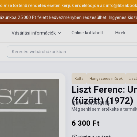
 címre történő rendelés esetén kérjük érdeklődjön az
info@libraboo
ázunkba 25.000 Ft felett kedvezményben részesülhet. Ingyenes kiszáll
Online kottabolt
Hírek
Vásárlási információk
Kotta
Hangszeres művek
Lisz
Liszt Ferenc: U
(fűzött)
(1972)
ISBN: M080062104
Még senki sem értékelte a termék
6 300 Ft