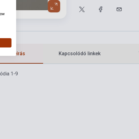
how
etes leírás
Kapcsolódó linkek
ódia 1-9