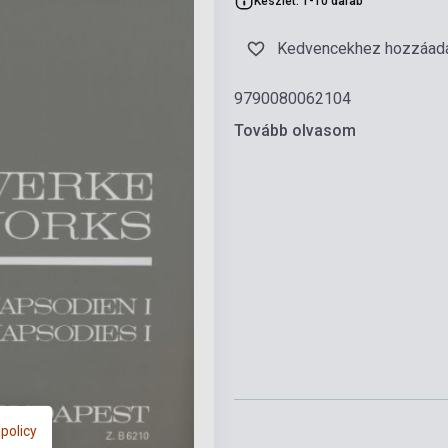
Készlet: 1-10 darab
Kedvencekhez hozzáad
9790080062104
Tovább olvasom
 policy