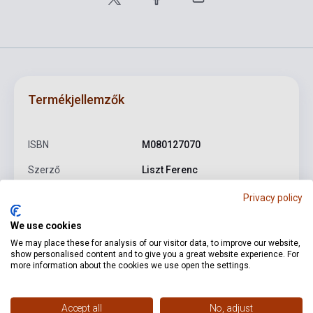
Termékjellemzők
ISBN
M080127070
Szerző
Liszt Ferenc
Oldalszám
32
Privacy policy
Kötés
Puhakötés
We use cookies
We may place these for analysis of our visitor data, to improve our website,
Kiadó
EMB
show personalised content and to give you a great website experience. For
more information about the cookies we use open the settings.
Kiadási év
2015
Formátum
Kotta
Accept all
No, adjust