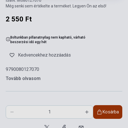
ISBN: M080127070
Még senki sem értékelte a terméket. Legyen Ön az első!
2 550 Ft
Boltunkban pillanatnyilag nem kapható, várható
beszerzési idő egy hét
Kedvencekhez hozzáadás
9790080127070
Tovább olvasom
Kosárba