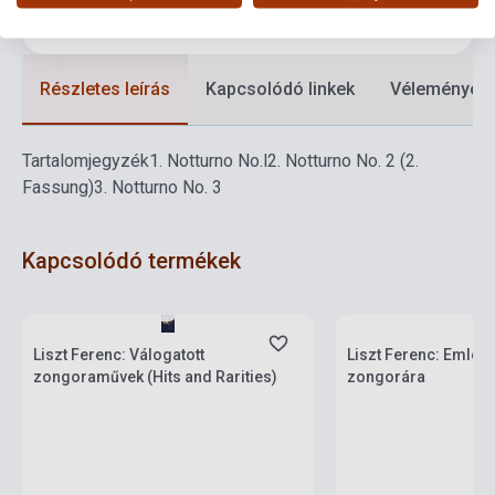
Nyelv
-
Részletes leírás
Kapcsolódó linkek
Vélemények
Tartalomjegyzék
1.
Notturno No.l
2.
Notturno No. 2 (2.
Fassung)
3.
Notturno No. 3
Kapcsolódó termékek
Készlet: 1-10 darab
Készlet: 1-10 darab
Liszt Ferenc: Válogatott
Liszt Ferenc: Emlék
zongoraművek (Hits and Rarities)
zongorára