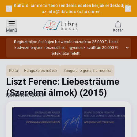
Külföldi címre történő rendelés esetén kérjük érdeklődjön
az
info@librabooks.hu
címen.
Menü
Kosár
Regisztráljon és lépjen be webáruházunkba 25.000 Ft felett
kedvezményben részesülhet. Ingyenes kiszállítás 20.000 Ft
értékhatár felett!
Kotta
Hangszeres művek
Zongora, orgona, harmonika
Liszt Ferenc: Liebesträume
(Szerelmi álmok)
(2015)
ISBN: M080127070