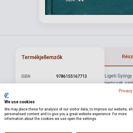
Részl
Termékjellemzők
Ligeti György
ISBN
9786155167713
nemcsak saját
Biró Viola – Kerékfy
elsőként nyújt
Szerző
Privacy
Márton szerk.
Ligeti fonto
We use cookies
Oldalszám
552
betekintést n
We may place these for analysis of our visitor data, to improve our website, s
régi, a kortár
personalised content and to give you a great website experience. For more
Kötés
Keménykötés
képzőművésze
information about the cookies we use open the settings.
HUN-REN
traumákkal te
Kiadó
BÖLCSÉSZETTUDOMÁNYI