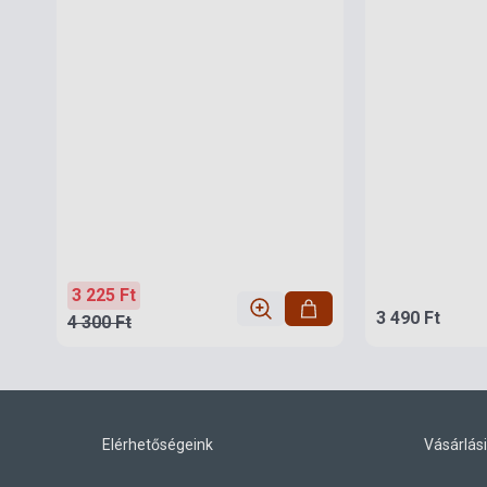
3 225 Ft
3 490 Ft
4 300 Ft
Elérhetőségeink
Vásárlási