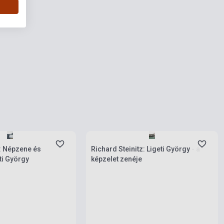
rab
Készlet: 1-10 darab
: Népzene és
Richard Steinitz: Ligeti György - a
ti György
képzelet zenéje