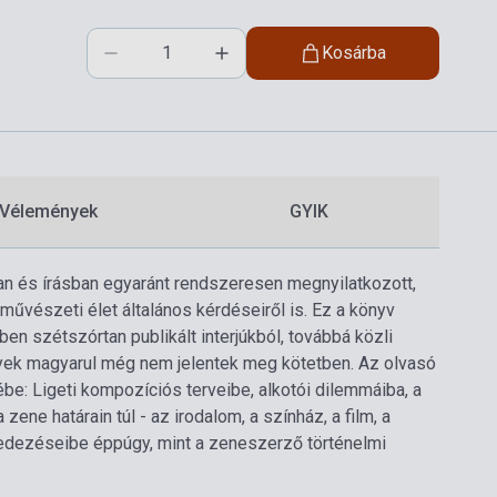
Kosárba
Vélemények
GYIK
an és írásban egyaránt rendszeresen megnyilatkozott,
űvészeti élet általános kérdéseiről is. Ez a könyv
ben szétszórtan publikált interjúkból, továbbá közli
yek magyarul még nem jelentek meg kötetben. Az olvasó
be: Ligeti kompozíciós terveibe, alkotói dilemmáiba, a
zene határain túl - az irodalom, a színház, a film, a
edezéseibe éppúgy, mint a zeneszerző történelmi