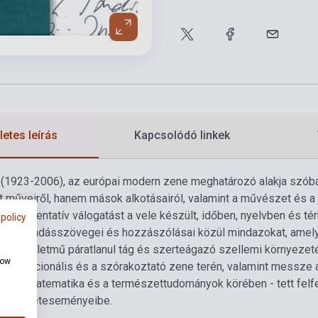
etes leírás
Kapcsolódó linkek
 (1923-2006), az európai modern zene meghatározó alakja szób
 műveiről, hanem mások alkotásairól, valamint a művészet és a m
 reprezentatív válogatást a vele készült, időben, nyelvben és tér
 policy
sabb előadásszövegei és hozzászólásai közül mindazokat, amel
yer az életmű páratlanul tág és szerteágazó szellemi környezeté
how
s, a tradicionális és a szórakoztató zene terén, valamint messze a 
t, a matematika és a természettudományok körében - tett felf
rhelt életeseményeibe.