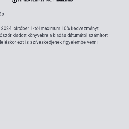
Várható szállítási idő: 1 munkanap
ás
ján 2024. október 1-től maximum 10% kedvezményt
ször kiadott könyvekre a kiadás dátumától számított
deléskor ezt is szíveskedjenek figyelembe venni.