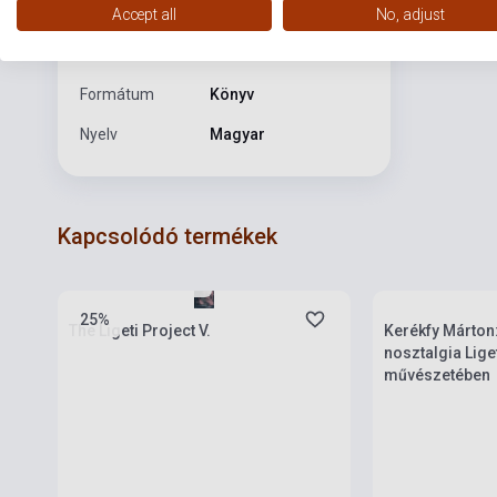
Accept all
No, adjust
KUTATÓK
Kiadási év
2025
Formátum
Könyv
Nyelv
Magyar
Kapcsolódó termékek
Készlet: 1-10 darab
Készlet: 1-10 da
25%
The Ligeti Project V.
Kerékfy Márton
nosztalgia Lige
művészetében