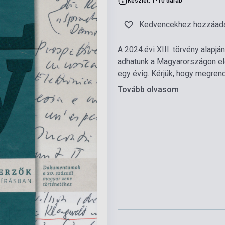
Készlet: 1-10 darab
Kedvencekhez hozzáad
A 2024.évi XIII. törvény alap
adhatunk a Magyarországon elő
egy évig. Kérjük, hogy megren
Tovább olvasom