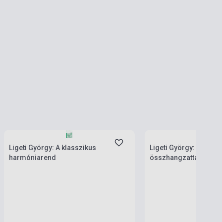
Készlet: 1-10 darab
Készlet: 1-10 darab
Ligeti György: A klasszikus
Ligeti György: Klassz
harmóniarend
összhangzattan