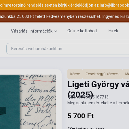
 címre történő rendelés esetén kérjük érdeklődjön az
info@libraboo
ázunkba 25.000 Ft felett kedvezményben részesülhet. Ingyenes kiszáll
Online kottabolt
Hírek
Vásárlási információk
Könyv
Zenei tárgyú könyvek
Mo
Ligeti György vá
(2025)
ISBN: 9786155167713
Még senki sem értékelte a termék
5 700 Ft