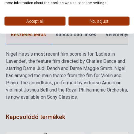
Formátum
Kotta
more information about the cookies we use open the settings.
Nyelv
-
Accept all
No, adjust
Részletes leírás
Kapcsolódó linkek
Vélemények
Nigel Hess's most recent film score is for 'Ladies in
Lavender', the feature film directed by Charles Dance and
starring Dame Judi Dench and Dame Maggie Smith. Nigel
has arranged the main theme from the fim for Violin and
Piano. The soundtrack, performed by virtuoso American
violinist Joshua Bell and the Royal Philharmonic Orchestra,
is now available on Sony Classics.
Kapcsolódó termékek
Készlet: 1-10 darab
Készlet: 1-10 darab