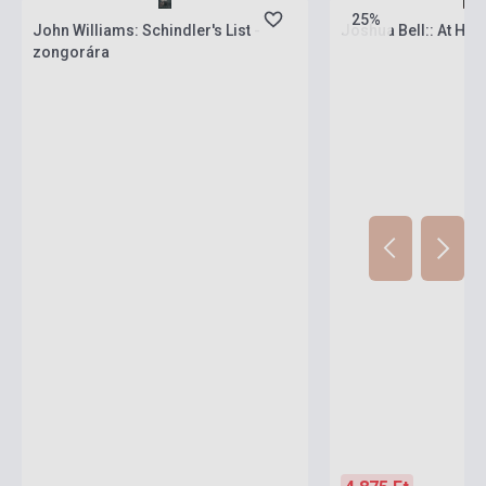
25%
John Williams: Schindler's List -
Joshua Bell:: At Ho
zongorára