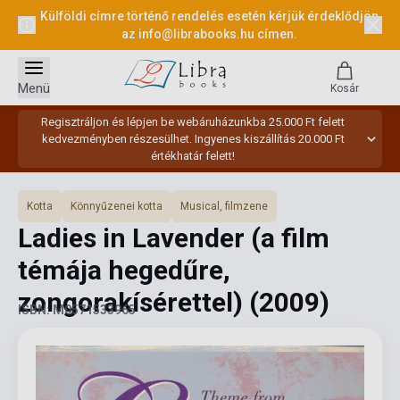
Külföldi címre történő rendelés esetén kérjük érdeklődjön
az
info@librabooks.hu
címen.
Menü
Kosár
Regisztráljon és lépjen be webáruházunkba 25.000 Ft felett
kedvezményben részesülhet. Ingyenes kiszállítás 20.000 Ft
értékhatár felett!
Kotta
Könnyűzenei kotta
Musical, filmzene
Ladies in Lavender (a film
témája hegedűre,
zongorakísérettel)
(2009)
ISBN: M0571533965