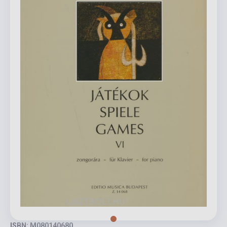
ISBN: M080140680