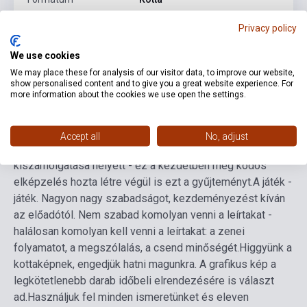
Nyelv
-
Privacy policy
We use cookies
Részletes leírás
Kapcsolódó linkek
Vélemények
We may place these for analysis of our visitor data, to improve our website,
show personalised content and to give you a great website experience. For
more information about the cookies we use open the settings.
Játéköröm, a mozgás öröme: bátor - ha kell gyors -
közlekedés az egész billentyűzeten mindjárt a tanulás
Accept all
No, adjust
kezdetén, hangok körülményes kikeresése ritmusok
kiszámolgatása helyett - ez a kezdetben még ködös
elképzelés hozta létre végül is ezt a gyűjteményt.
A játék -
játék. Nagyon nagy szabadságot, kezdeményezést kíván
az előadótól. Nem szabad komolyan venni a leírtakat -
halálosan komolyan kell venni a leírtakat: a zenei
folyamatot, a megszólalás, a csend minőségét.
Higgyünk a
kottaképnek, engedjük hatni magunkra. A grafikus kép a
legkötetlenebb darab időbeli elrendezésére is választ
ad.
Használjuk fel minden ismeretünket és eleven