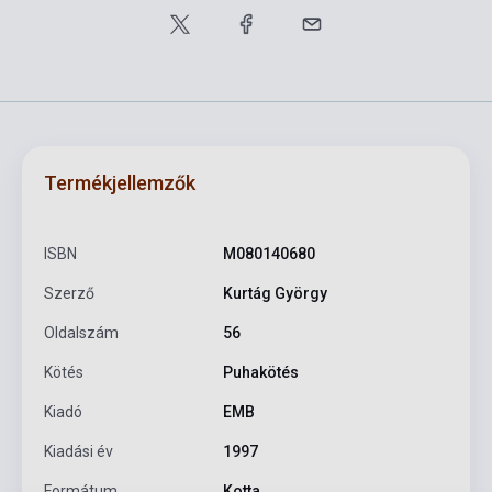
Termékjellemzők
ISBN
M080140680
Szerző
Kurtág György
Oldalszám
56
Kötés
Puhakötés
Kiadó
EMB
Kiadási év
1997
Formátum
Kotta