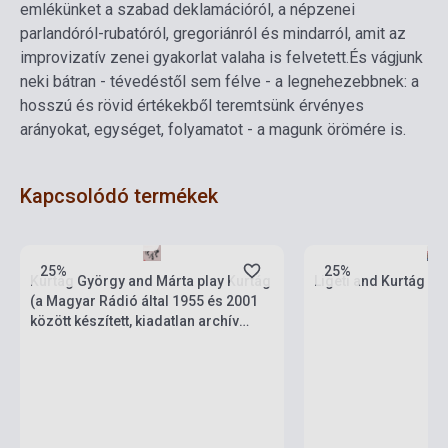
emlékünket a szabad deklamációról, a népzenei
parlandóról-rubatóról, gregoriánról és mindarról, amit az
improvizatív zenei gyakorlat valaha is felvetett.
És vágjunk
neki bátran - tévedéstől sem félve - a legnehezebbnek: a
hosszú és rövid értékekből teremtsünk érvényes
arányokat, egységet, folyamatot - a magunk örömére is.
Kapcsolódó termékek
Készlet: 1-10 darab
Készlet: 1-10 darab
25%
25%
Kurtág György and Márta play Kurtág
Ligeti and Kurtág at
(a Magyar Rádió által 1955 és 2001
között készített, kiadatlan archív
stúdió-illetve koncertfelvételek)