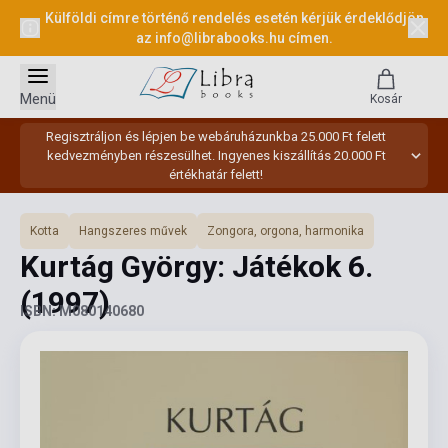
Külföldi címre történő rendelés esetén kérjük érdeklődjön
az
info@librabooks.hu
címen.
Menü
Kosár
Regisztráljon és lépjen be webáruházunkba 25.000 Ft felett
kedvezményben részesülhet. Ingyenes kiszállítás 20.000 Ft
értékhatár felett!
Kotta
Hangszeres művek
Zongora, orgona, harmonika
Kurtág György: Játékok 6.
(1997)
ISBN: M080140680