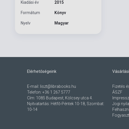
Kiadási év
2015
Formátum
Könyv
Nyelv
Magyar
Elérhetőségeink
Vásárlási
E-mail:
liszt@librabooks.hu
Fizetés é
Telefon:
+36 1 267 5777
ÁSZF
Cím:
1085 Budapest, Kölcsey utca 4.
Impress
Nyitvatartás: Hétfő-Péntek 10-18, Szombat:
Jogi nyil
10-14
Felhaszná
Fogyaszt