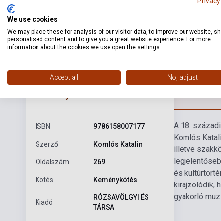
Privacy
We use cookies
We may place these for analysis of our visitor data, to improve our website, s
personalised content and to give you a great website experience. For more
information about the cookies we use open the settings.
Accept all
No, adjust
Részl
Termékjellemzők
A 18. századi
ISBN
9786158007177
Komlós Katali
Szerző
Komlós Katalin
illetve szakk
legjelentőseb
Oldalszám
269
és kultúrtört
Kötés
Keménykötés
kirajzolódik,
gyakorló muzs
RÓZSAVÖLGYI ÉS
Kiadó
TÁRSA