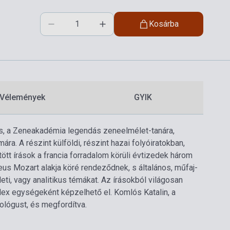
Kosárba
Vélemények
GYIK
os, a Zeneakadémia legendás zeneelmélet-tanára,
. A részint külföldi, részint hazai folyóiratokban,
tt írások a francia forradalom körüli évtizedek három
us Mozart alakja köré rendeződnek, s általános, műfaj-
eti, vagy analitikus témákat. Az írásokból világosan
lex egységeként képzelhető el. Komlós Katalin, a
ológust, és megfordítva.