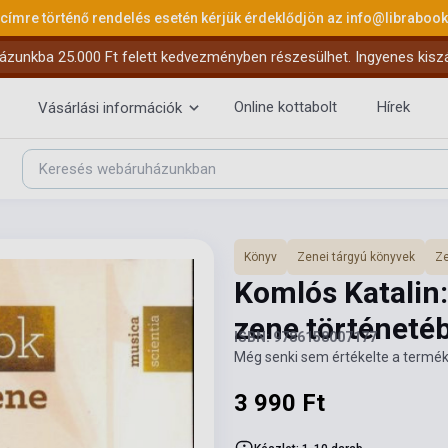
 címre történő rendelés esetén kérjük érdeklődjön az
info@libraboo
ázunkba 25.000 Ft felett kedvezményben részesülhet. Ingyenes kiszáll
Online kottabolt
Hírek
Vásárlási információk
Könyv
Zenei tárgyú könyvek
Ze
Komlós Katalin
zene történeté
ISBN: 9786158007177
Még senki sem értékelte a termék
3 990 Ft