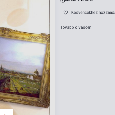
Készlet: 1-10 darab
Kedvencekhez hozzáad
Tovább olvasom