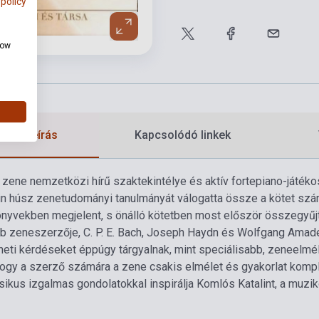
 policy
how
etes leírás
Kapcsolódó linkek
 zene nemzetközi hírű szaktekintélye és aktív fortepiano-játék
n húsz zenetudományi tanulmányát válogatta össze a kötet számára
önyvekben megjelent, s önálló kötetben most először összegyűjtö
b zeneszerzője, C. P. E. Bach, Joseph Haydn és Wolfgang Amade
éneti kérdéseket éppúgy tárgyalnak, mint speciálisabb, zeneelmél
 hogy a szerző számára a zene csakis elmélet és gyakorlat komp
ikus izgalmas gondolatokkal inspirálja Komlós Katalint, a muzik