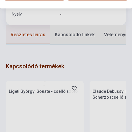
Formátum
Kotta
Nyelv
-
Részletes leírás
Kapcsolódó linkek
Vélemények
Kapcsolódó termékek
Készlet: 1-10 darab
Készlet: 1-10 darab
Ligeti György: Sonate - cselló szóló
Claude Debussy: Noc
Scherzo (cselló zon