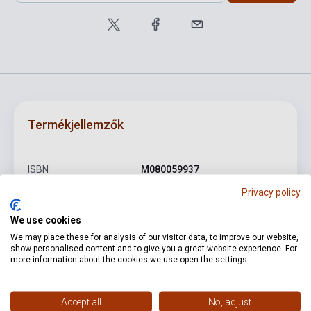
Termékjellemzők
ISBN
M080059937
Privacy policy
Szerző
Kodály Zoltán
Oldalszám
28
We use cookies
We may place these for analysis of our visitor data, to improve our website,
Kötés
Puhakötés
show personalised content and to give you a great website experience. For
more information about the cookies we use open the settings.
Kiadó
EMB
Kiadási év
1969
Accept all
No, adjust