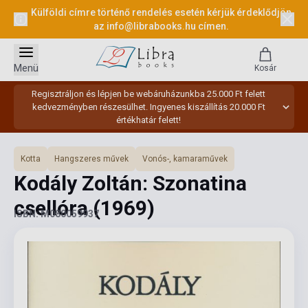
Külföldi címre történő rendelés esetén kérjük érdeklődjön
az
info@librabooks.hu
címen.
Menü
Kosár
Regisztráljon és lépjen be webáruházunkba 25.000 Ft felett
kedvezményben részesülhet. Ingyenes kiszállítás 20.000 Ft
értékhatár felett!
Kotta
Hangszeres művek
Vonós-, kamaraművek
Kodály Zoltán: Szonatina
csellóra
(1969)
ISBN: M080059937