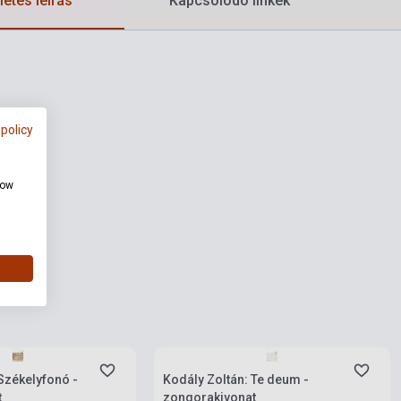
etes leírás
Kapcsolódó linkek
 policy
how
rab
Készlet: 1-10 darab
Székelyfonó -
Kodály Zoltán: Te deum -
t
zongorakivonat