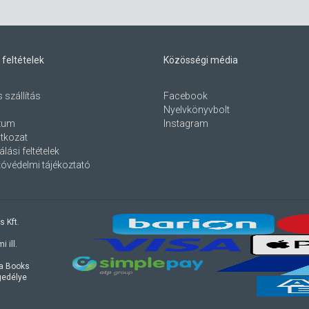
 feltételek
Közösségi média
s szállítás
Facebook
Nyelvkönyvbolt
zum
Instagram
atkozat
lási feltételek
óvédelmi tájékoztató
s Kft.
 ill.
ra Books
ngedélye