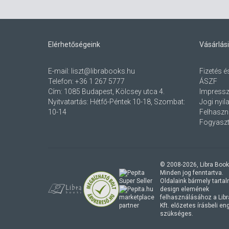
Elérhetőségeink
Vásárlási
E-mail:
liszt@librabooks.hu
Fizetés é
Telefon:
+36 1 267 5777
ÁSZF
Cím:
1085 Budapest, Kölcsey utca 4.
Impress
Nyitvatartás: Hétfő-Péntek 10-18, Szombat:
Jogi nyil
10-14
Felhaszná
Fogyaszt
© 2008-
2026
, Libra Book
Minden jog fenntartva.
Oldalaink bármely tartalmi
design elemének
marketplace
felhasználásához a Lib
partner
Kft. előzetes írásbeli e
szükséges.