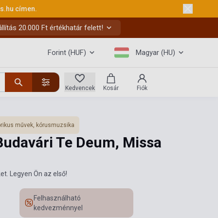
ks.hu
címen.
ítás 20.000 Ft értékhatár felett!
Forint (HUF)
Magyar (HU)
Kedvencek
Kosár
Fiók
orikus művek, kórusmuzsika
 Budavári Te Deum, Missa
et. Legyen Ön az első!
Felhasználható
kedvezménnyel