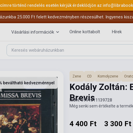
 címre történő rendelés esetén kérjük érdeklődjön az
info@libraboo
ázunkba 25.000 Ft felett kedvezményben részesülhet. Ingyenes kiszáll
Online kottabolt
Hírek
Vásárlási információk
Zene
CD
Komolyzene
Orat
% beváltható kedvezménnyel
Kodály Zoltán:
Brevis
ISBN: 5991811139728
Még senki sem értékelte a termék
4 400 Ft
3 300 Ft