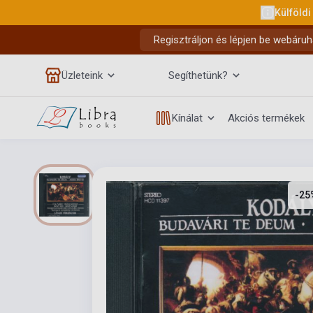
Külföldi
Regisztráljon és lépjen be webáruh
Üzleteink
Segíthetünk?
Kínálat
Akciós termékek
-25