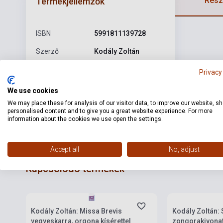
Részl
Termékjellemzők
ISBN
5991811139728
Szerző
Kodály Zoltán
Kiadó
HUNGAROTON
Privacy
Kiadási év
0
We use cookies
We may place these for analysis of our visitor data, to improve our website, s
Formátum
CD
personalised content and to give you a great website experience. For more
information about the cookies we use open the settings.
Nyelv
-
Accept all
No, adjust
Kapcsolódó termékek
Készlet: 1-10 darab
Készlet: 1-10 da
Kodály Zoltán: Missa Brevis
Kodály Zoltán: 
vegyeskarra, orgona kísérettel
zongorakivona