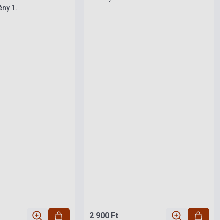
ény 1.
2 900 Ft