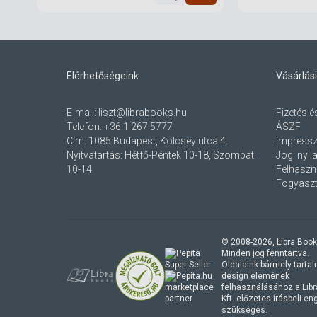
Elérhetőségeink
Vásárlási
E-mail:
liszt@librabooks.hu
Fizetés é
Telefon:
+36 1 267 5777
ÁSZF
Cím:
1085 Budapest, Kölcsey utca 4.
Impress
Nyitvatartás: Hétfő-Péntek 10-18, Szombat:
Jogi nyil
10-14
Felhaszná
Fogyaszt
© 2008-
2026
, Libra Book
Minden jog fenntartva.
Oldalaink bármely tartalmi
design elemének
marketplace
felhasználásához a Lib
partner
Kft. előzetes írásbeli e
szükséges.