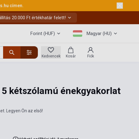
ks.hu
címen.
ítás 20.000 Ft értékhatár felett!
Forint (HUF)
Magyar (HU)
Kedvencek
Kosár
Fiók
 15 kétszólamú énekgyakorlat
et. Legyen Ön az első!