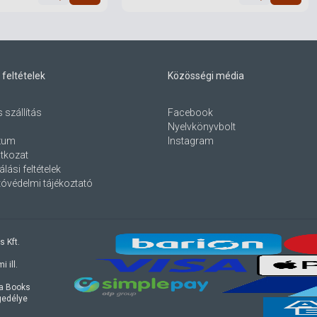
 feltételek
Közösségi média
s szállítás
Facebook
Nyelvkönyvbolt
zum
Instagram
atkozat
lási feltételek
óvédelmi tájékoztató
s Kft.
 ill.
ra Books
ngedélye