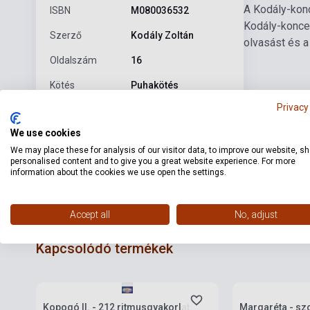
A Kodály-konc
ISBN
M080036532
Kodály-koncep
Szerző
Kodály Zoltán
olvasást és a
Oldalszám
16
Kötés
Puhakötés
Privacy
Kiadó
EMB
We use cookies
Kiadási év
1941
We may place these for analysis of our visitor data, to improve our website, s
Formátum
Kotta
personalised content and to give you a great website experience. For more
information about the cookies we use open the settings.
Nyelv
-
Accept all
No, adjust
Kapcsolódó termékek
Készlet: 11-100 darab
Készlet: 100 dar
Kopogó II. - 212 ritmusgyakorlat
Margaréta - sz