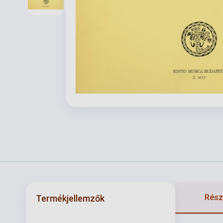
Részl
Termékjellemzők