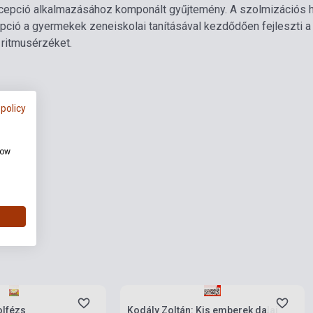
epció alkalmazásához komponált gyűjtemény. A szolmizációs han
ció a gyermekek zeneiskolai tanításával kezdődően fejleszti a 
 ritmusérzéket.
 policy
how
ab felett
Készlet: 1-10 darab
olfézs
Kodály Zoltán: Kis emberek dalai