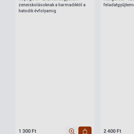
zeneiskolásoknak a harmadiktól a
feladatgyűjtem
hatodik évfolyamig
1 300 Ft
2 400 Ft