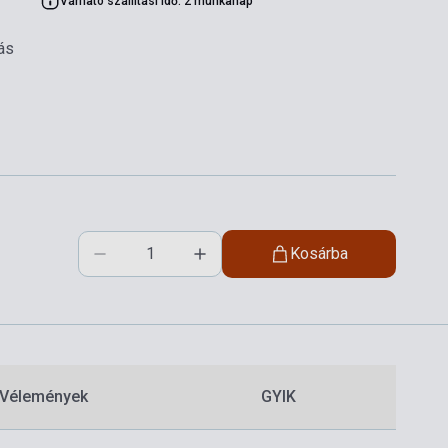
Várható szállítási idő: 2 munkanap
ás
Kosárba
Vélemények
GYIK