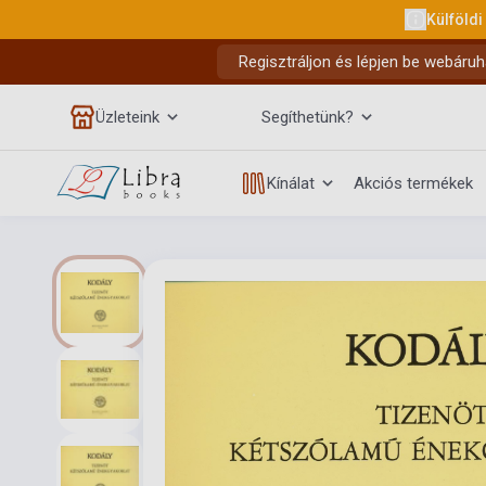
Külföldi
Regisztráljon és lépjen be webáruh
Üzleteink
Segíthetünk?
Kínálat
Akciós termékek