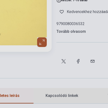
Készlet: 1-10 darab
Kedvencekhez hozzáad
9790080036532
Tovább olvasom
etes leírás
Kapcsolódó linkek