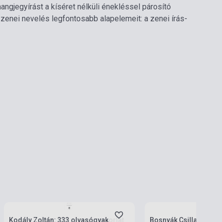
gjegyírást a kíséret nélküli énekléssel párosító
zenei nevelés legfontosabb alapelemeit: a zenei írás-
Készlet: 11-100 darab
Készlet: 1-10 darab
Kodály Zoltán: 333 olvasógyakorlat
Bosnyák Csilla: Játék