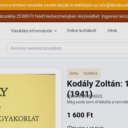
 címre történő rendelés esetén kérjük érdeklődjön az
info@libraboo
ázunkba 25.000 Ft felett kedvezményben részesülhet. Ingyenes kiszáll
Online kottabolt
Hírek
Vásárlási információk
Kotta
Szolfézs
Kodály Zoltán:
(1941)
ISBN: M080036532
Még senki sem értékelte a termék
1 600 Ft