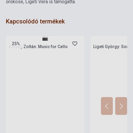
örököse, Ligeti Vera is támogatta.
Kapcsolódó termékek
Boltunkban pillanatnyilag nem kapható,
várható beszerzési idő négy-hat hét
Készlet: 1-10 darab
25%
Kodály Zoltán: Music for Cello
Ligeti György: Sonat