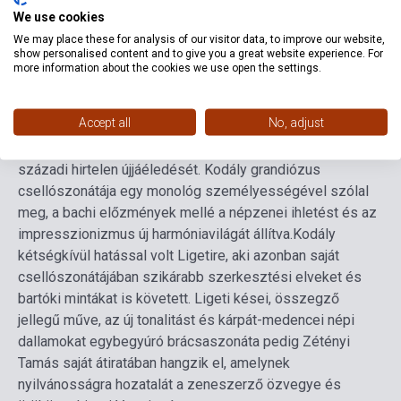
We use cookies
színtér fiatal nemzedékének egyik legjelesebb
csellóművésze, Zétényi Tamás a 20. század
We may place these for analysis of our visitor data, to improve our website,
show personalised content and to give you a great website experience. For
legkiemelkedőbb vonós hangszerre készült
more information about the cookies we use open the settings.
szólódarabjaiból válogatott első önálló lemezéhez: az
albumon Kodály és Ligeti szólószonátái szerepelnek. Két
Accept all
No, adjust
magyar szerző három művén keresztül követhetjük
nyomon a Bach által alapított szóló vonós műfaj 20.
századi hirtelen újjáéledését. Kodály grandiózus
csellószonátája egy monológ személyességével szólal
meg, a bachi előzmények mellé a népzenei ihletést és az
impresszionizmus új harmóniavilágát állítva.
Kodály
kétségkívül hatással volt Ligetire, aki azonban saját
csellószonátájában szikárabb szerkesztési elveket és
bartóki mintákat is követett. Ligeti kései, összegző
jellegű műve, az új tonalitást és kárpát-medencei népi
dallamokat egybegyúró brácsaszonáta pedig Zétényi
Tamás saját átiratában hangzik el, amelynek
nyilvánosságra hozatalát a zeneszerző özvegye és