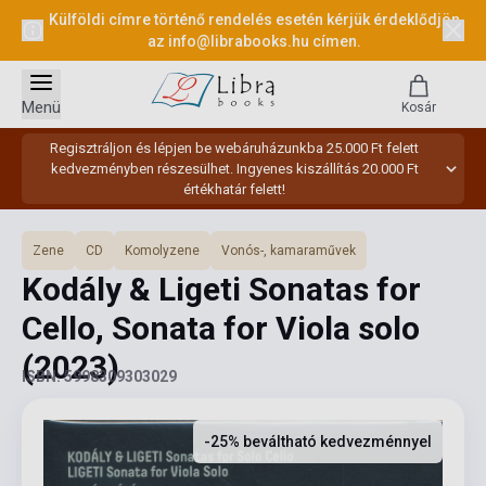
Külföldi címre történő rendelés esetén kérjük érdeklődjön
az
info@librabooks.hu
címen.
Menü
Kosár
Regisztráljon és lépjen be webáruházunkba 25.000 Ft felett
kedvezményben részesülhet. Ingyenes kiszállítás 20.000 Ft
értékhatár felett!
Zene
CD
Komolyzene
Vonós-, kamaraművek
Kodály & Ligeti Sonatas for
Cello, Sonata for Viola solo
(2023)
ISBN: 5998309303029
-25% beváltható kedvezménnyel