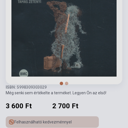
ISBN: 5998309303029
Még senki sem értékelte a terméket. Legyen Ön az első!
3 600 Ft
2 700 Ft
Felhasználható kedvezménnyel