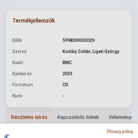
Termékjellemzők
ISBN
5998309303029
Szerző
Kodály Zoltán, Ligeti György
Kiadó
BMC
Kiadási év
2023
Formátum
CD
Nyelv
-
Részletes leírás
Kapcsolódó linkek
Vélemények
Privacy policy
A magyar klasszikus, kortárs és improvizatív zenei