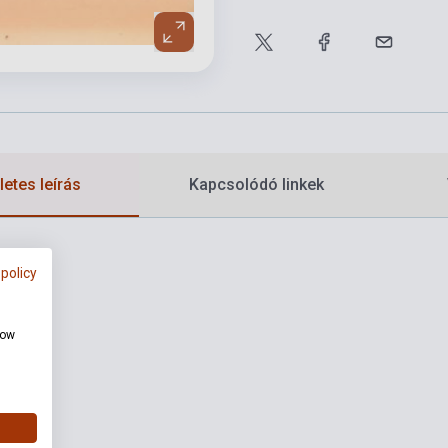
etes leírás
Kapcsolódó linkek
 policy
how