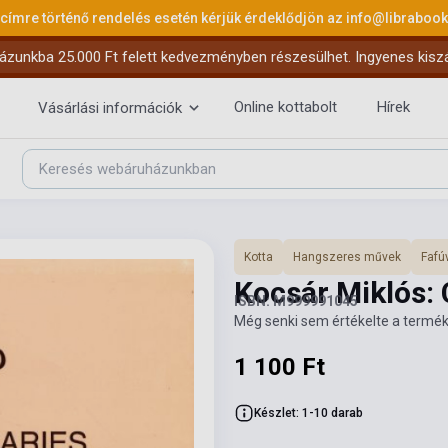
 címre történő rendelés esetén kérjük érdeklődjön az
info@libraboo
ázunkba 25.000 Ft felett kedvezményben részesülhet. Ingyenes kiszáll
Online kottabolt
Hírek
Vásárlási információk
Kotta
Hangszeres művek
Fafú
Kocsár Miklós: 
ISBN: M999991045
Még senki sem értékelte a termék
1 100 Ft
Készlet: 1-10 darab