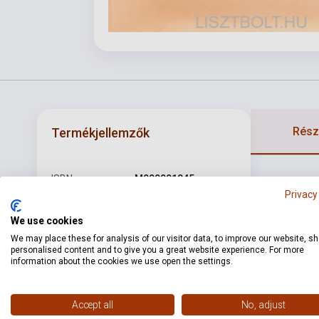
Részl
Termékjellemzők
ISBN
M999991045
Privacy
Szerző
Kocsár Miklós
We use cookies
Oldalszám
4
We may place these for analysis of our visitor data, to improve our website, s
personalised content and to give you a great website experience. For more
Kötés
Puhakötés
information about the cookies we use open the settings.
Kiadó
AKKORD
Accept all
No, adjust
Kiadási év
0