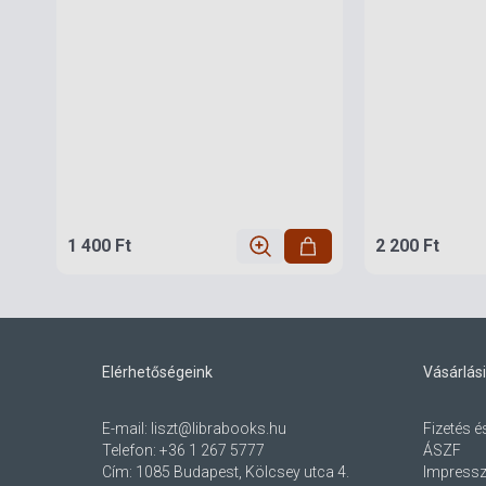
1 400 Ft
2 200 Ft
Elérhetőségeink
Vásárlási
E-mail:
liszt@librabooks.hu
Fizetés é
Telefon:
+36 1 267 5777
ÁSZF
Cím:
1085 Budapest, Kölcsey utca 4.
Impress