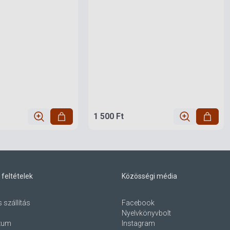
1 500 Ft
 feltételek
Közösségi média
s szállítás
Facebook
Nyelvkönyvbolt
zum
Instagram