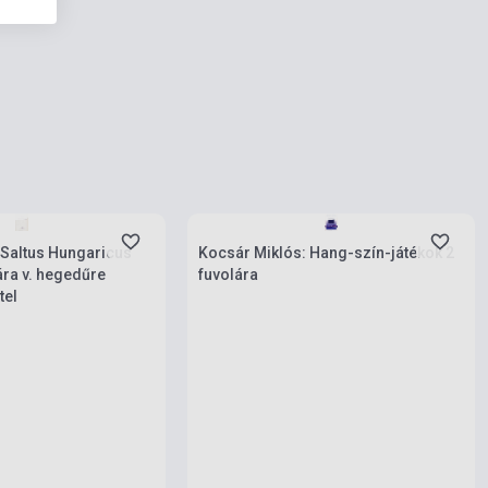
rab
Készlet: 1-10 darab
 Saltus Hungaricus
Kocsár Miklós: Hang-szín-játékok 2
ára v. hegedűre
fuvolára
tel