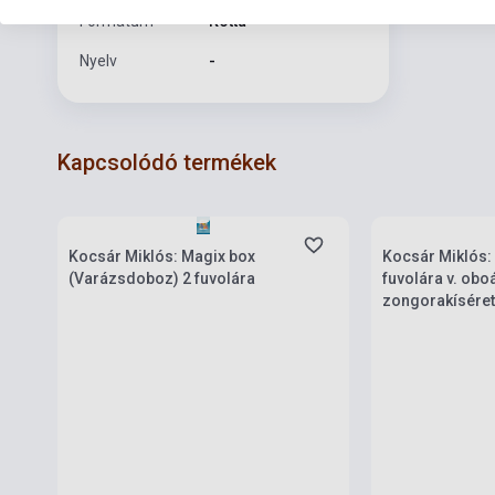
Formátum
Kotta
Nyelv
-
Kapcsolódó termékek
Készlet: 1-10 darab
Készlet: 1-10 da
Kocsár Miklós: Magix box
Kocsár Miklós:
(Varázsdoboz) 2 fuvolára
fuvolára v. obo
zongorakíséret