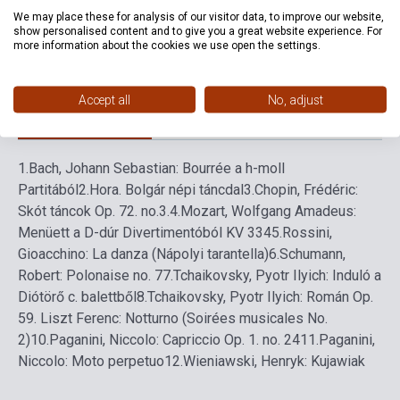
Formátum
Kotta
We may place these for analysis of our visitor data, to improve our website,
show personalised content and to give you a great website experience. For
more information about the cookies we use open the settings.
Nyelv
-
Accept all
No, adjust
Részletes leírás
Kapcsolódó linkek
Vélemények
1.Bach, Johann Sebastian: Bourrée a h-moll
Partitából
2.Hora. Bolgár népi táncdal
3.Chopin, Frédéric:
Skót táncok Op. 72. no.3.
4.Mozart, Wolfgang Amadeus:
Menüett a D-dúr Divertimentóból KV 334
5.Rossini,
Gioacchino: La danza (Nápolyi tarantella)
6.Schumann,
Robert: Polonaise no. 7
7.Tchaikovsky, Pyotr Ilyich: Induló a
Diótörő c. balettből
8.Tchaikovsky, Pyotr Ilyich: Román Op.
5
9. Liszt Ferenc: Notturno (Soirées musicales No.
2)
10.Paganini, Niccolo: Capriccio Op. 1. no. 24
11.Paganini,
Niccolo: Moto perpetuo
12.Wieniawski, Henryk: Kujawiak