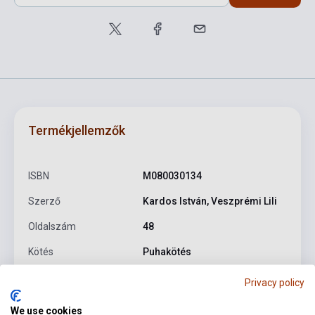
Termékjellemzők
ISBN
M080030134
Szerző
Kardos István, Veszprémi Lili
Oldalszám
48
Kötés
Puhakötés
Kiadó
EMB
Privacy policy
Kiadási év
1960
We use cookies