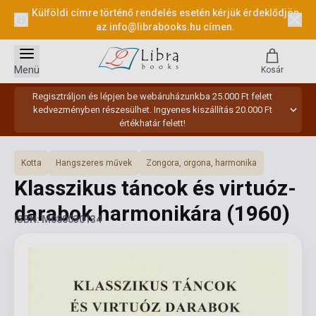
Külföldi címre történő rendelés esetén kérjük érdeklődjön
az
info@librabooks.hu
címen.
Menü
Kosár
Regisztráljon és lépjen be webáruházunkba 25.000 Ft felett
kedvezményben részesülhet. Ingyenes kiszállítás 20.000 Ft
értékhatár felett!
Kotta
Hangszeres művek
Zongora, orgona, harmonika
Klasszikus táncok és virtuóz-
darabok harmonikára
(1960)
ISBN: M080030134