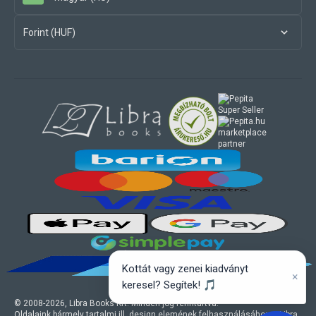
Forint (HUF)
marketplace
partner
Kottát vagy zenei kiadványt
×
keresel? Segítek! 🎵
© 2008-
2026
, Libra Books Kft. Minden jog fenntartva.
Oldalaink bármely tartalmi ill. design elemének felhasználásához a Libra