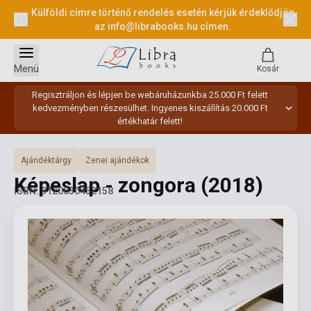
Külföldi címre történő rendelés esetén kérjük érdeklődjön
az
info@librabooks.hu
címen.
Menü
Kosár
Regisztráljon és lépjen be webáruházunkba 25.000 Ft felett
kedvezményben részesülhet. Ingyenes kiszállítás 20.000 Ft
értékhatár felett!
Ajándéktárgy
Zenei ajándékok
Képeslap - zongora
(2018)
ISBN: 9120030452158