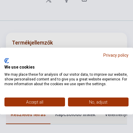
Termékjellemzők
Privacy policy
ISBN
9120030452158
We use cookies
Kiadó
VIENNA WORLD
We may place these for analysis of our visitor data, to improve our website,
show personalised content and to give you a great website experience. For
Kiadási év
2018
more information about the cookies we use open the settings.
Nyelv
-
Accept all
No, adjust
Részletes leírás
Kapcsolódó linkek
Vélemények