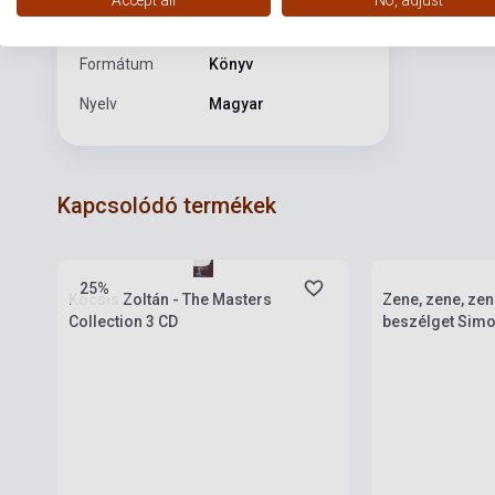
Kiadási év
2017
Formátum
Könyv
Nyelv
Magyar
Kapcsolódó termékek
Készlet: 1-10 darab
Készlet: 1-10 da
25%
Kocsis Zoltán - The Masters
Zene, zene, zen
Collection 3 CD
beszélget Simo