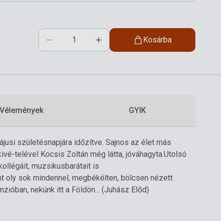
Kosárba
Vélemények
GYIK
jusi születésnapjára időzítve. Sajnos az élet más
ivé-telével Kocsis Zoltán még látta, jóváhagyta.
Utolsó
ollégáit, muzsikusbarátait is
nt oly sok mindennel, megbékélten, bölcsen nézett
zióban, nekünk itt a Földön... (Juhász Előd)