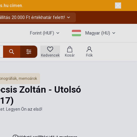
ks.hu
címen.
ítás 20.000 Ft értékhatár felett!
Forint (HUF)
Magyar (HU)
Kedvencek
Kosár
Fiók
nográfiák, memoárok
csis Zoltán - Utolsó
17)
et. Legyen Ön az első!