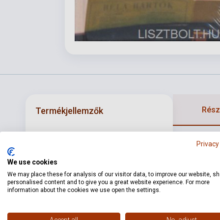
Részl
Termékjellemzők
KOCSIS 65 így
ISBN
9789633321126
Privacy
forgatókönyve
Szerző
Juhász Előd
We use cookies
beszélgetés g
We may place these for analysis of our visitor data, to improve our website, s
megszólaltatt
Oldalszám
272
personalised content and to give you a great website experience. For more
szembe, hisze
information about the cookies we use open the settings.
Kötés
Keménykötés
Kiadó
NAP
Accept all
No, adjust