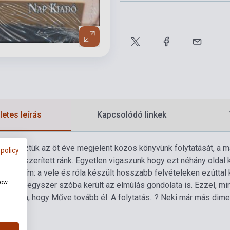
etes leírás
Kapcsolódó linkek
 terveztük az öt éve megjelent közös könyvünk folytatását, a má
 policy
t kényszerített ránk. Egyetlen vigaszunk hogy ezt néhány oldal k
yűjtőcím: a vele és róla készült hosszabb felvételeken ezúttal k
how
uk.
Nemegyszer szóba került az elmúlás gondolata is. Ezzel, mi
n tudta, hogy Műve tovább él. A folytatás...? Neki már más dimen