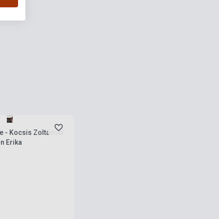
rab
e - Kocsis Zoltánnal
n Erika