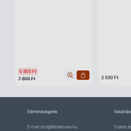
5 850 Ft
2 500 Ft
7 800 Ft
Elérhetőségeink
Vásárlási
E-mail:
liszt@librabooks.hu
Fizetés é