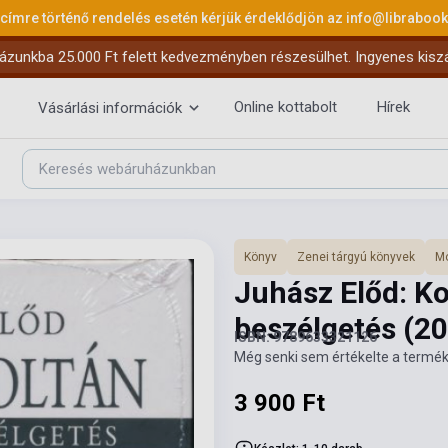
 címre történő rendelés esetén kérjük érdeklődjön az
info@libraboo
ázunkba 25.000 Ft felett kedvezményben részesülhet. Ingyenes kiszáll
Online kottabolt
Hírek
Vásárlási információk
Könyv
Zenei tárgyú könyvek
Mo
Juhász Előd: Ko
beszélgetés
(20
ISBN: 9789633321126
Még senki sem értékelte a termék
3 900 Ft