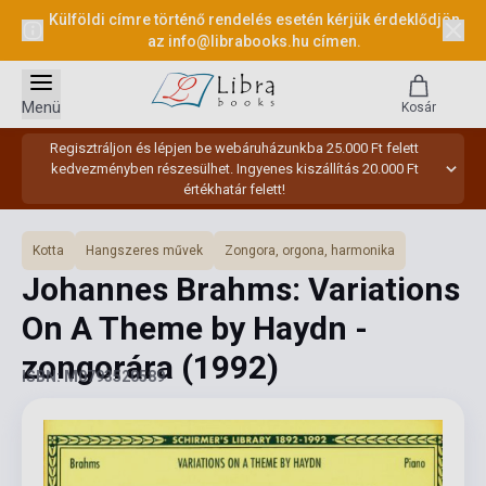
Külföldi címre történő rendelés esetén kérjük érdeklődjön
az
info@librabooks.hu
címen.
Menü
Kosár
Regisztráljon és lépjen be webáruházunkba 25.000 Ft felett
kedvezményben részesülhet. Ingyenes kiszállítás 20.000 Ft
értékhatár felett!
Kotta
Hangszeres művek
Zongora, orgona, harmonika
Johannes Brahms: Variations
On A Theme by Haydn -
zongorára
(1992)
ISBN: M0793520589