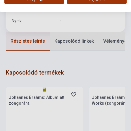
Formátum
Kotta
Nyelv
-
Részletes leírás
Kapcsolódó linkek
Vélemények
Kapcsolódó termékek
Készlet: 1-10 darab
Készlet: 1-10 darab
Johannes Brahms: Albumlatt
Johannes Brahms: C
zongorára
Works (zongorára)