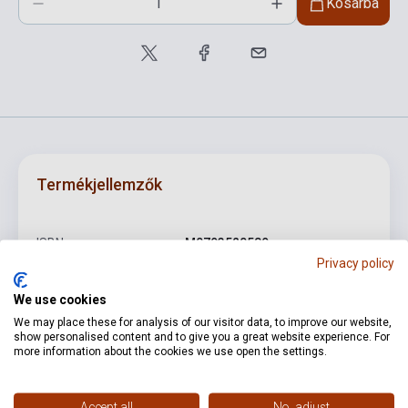
Kosárba
Termékjellemzők
ISBN
M0793520589
Privacy policy
Szerző
Johannes Brahms
We use cookies
Oldalszám
18
We may place these for analysis of our visitor data, to improve our website,
show personalised content and to give you a great website experience. For
Kötés
Puhakötés
more information about the cookies we use open the settings.
Kiadó
SCHIRMER BOOKS
Accept all
No, adjust
Kiadási év
1992