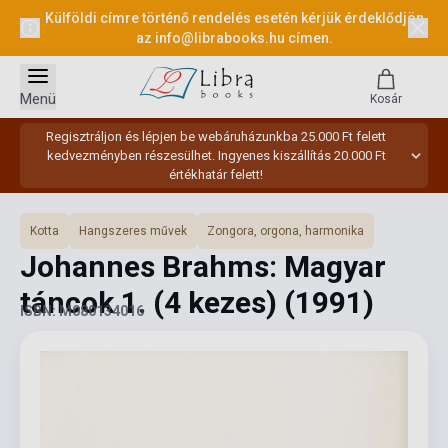
Külföldi címre történő rendelés esetén kérjük érdeklődjön
az
info@librabooks.hu
címen.
Menü
Kosár
Regisztráljon és lépjen be webáruházunkba 25.000 Ft felett
kedvezményben részesülhet. Ingyenes kiszállítás 20.000 Ft
értékhatár felett!
Kotta
Hangszeres művek
Zongora, orgona, harmonika
Johannes Brahms: Magyar
táncok 1. (4 kezes)
(1991)
ISBN: M080134016