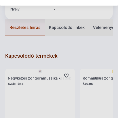
Nyelv
-
Részletes leírás
Kapcsolódó linkek
Vélemények
Kapcsolódó termékek
Készlet: 1-10 darab
Készlet: 1-10 darab
Négykezes zongoramuzsika kezdők
Romantikus zongora
számára
kezes