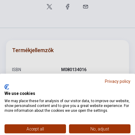
Termékjellemzők
ISBN
M080134016
Szerző
Johannes Brahms
Privacy policy
Oldalszám
82
We use cookies
We may place these for analysis of our visitor data, to improve our website,
Kötés
Puhakötés
show personalised content and to give you a great website experience. For
more information about the cookies we use open the settings.
Kiadó
EMB
Kiadási év
1991
Accept all
No, adjust
Formátum
Kotta