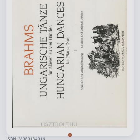
ISBN: M080134016