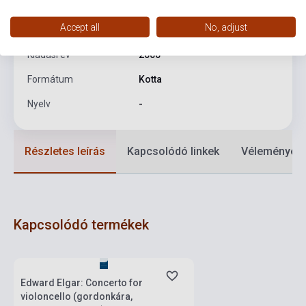
Kötés
Puhakötés
Accept all
No, adjust
Kiadó
HENLE
Kiadási év
2000
Formátum
Kotta
Nyelv
-
Részletes leírás
Kapcsolódó linkek
Vélemények
Kapcsolódó termékek
Készlet: 1-10 darab
Edward Elgar: Concerto for
violoncello (gordonkára,