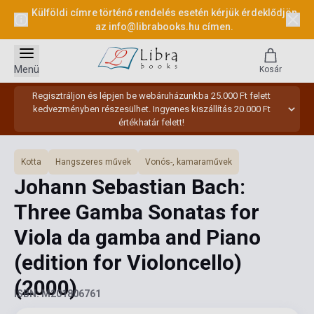
Külföldi címre történő rendelés esetén kérjük érdeklődjön
az
info@librabooks.hu
címen.
Menü
Kosár
Regisztráljon és lépjen be webáruházunkba 25.000 Ft felett
kedvezményben részesülhet. Ingyenes kiszállítás 20.000 Ft
értékhatár felett!
Kotta
Hangszeres művek
Vonós-, kamaraművek
Johann Sebastian Bach:
Three Gamba Sonatas for
Viola da gamba and Piano
(edition for Violoncello)
(2000)
ISBN: M201806761