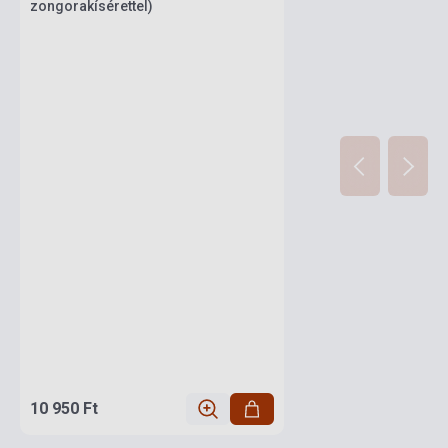
zongorakísérettel)
10 950 Ft