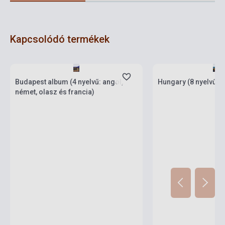
Kapcsolódó termékek
Készlet: 1-10 darab
Készlet: 1-10 darab
Budapest album (4 nyelvű: angol,
Hungary (8 nyelvű)
német, olasz és francia)