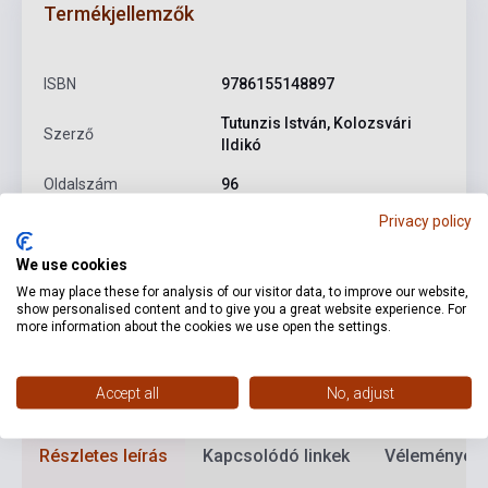
Termékjellemzők
ISBN
9786155148897
Tutunzis István, Kolozsvári
Szerző
Ildikó
Oldalszám
96
Privacy policy
Kötés
Keménykötés
Kiadó
CASTELOART KIADÓ
We use cookies
We may place these for analysis of our visitor data, to improve our website,
Kiadási év
2021
show personalised content and to give you a great website experience. For
more information about the cookies we use open the settings.
Formátum
Könyv
Nyelv
Angol
Accept all
No, adjust
Részletes leírás
Kapcsolódó linkek
Vélemények