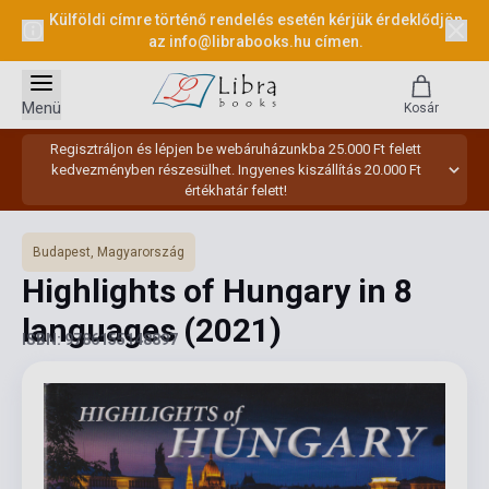
Külföldi címre történő rendelés esetén kérjük érdeklődjön
az
info@librabooks.hu
címen.
Menü
Kosár
Regisztráljon és lépjen be webáruházunkba 25.000 Ft felett
kedvezményben részesülhet. Ingyenes kiszállítás 20.000 Ft
értékhatár felett!
Budapest, Magyarország
Highlights of Hungary in 8
languages
(2021)
ISBN: 9786155148897