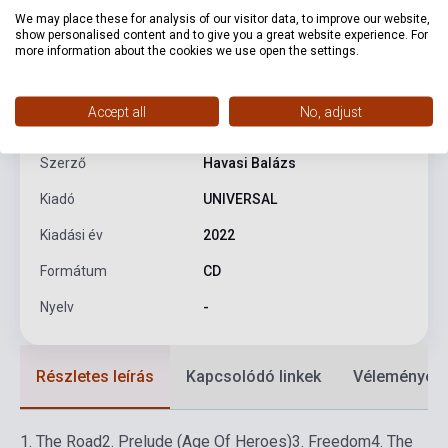
We may place these for analysis of our visitor data, to improve our website,
show personalised content and to give you a great website experience. For
more information about the cookies we use open the settings.
Termékjellemzők
Accept all
No, adjust
ISBN
0602445562473
Szerző
Havasi Balázs
Kiadó
UNIVERSAL
Kiadási év
2022
Formátum
CD
Nyelv
-
Részletes leírás
Kapcsolódó linkek
Vélemények
1. The Road
2. Prelude (Age Of Heroes)
3. Freedom
4. The