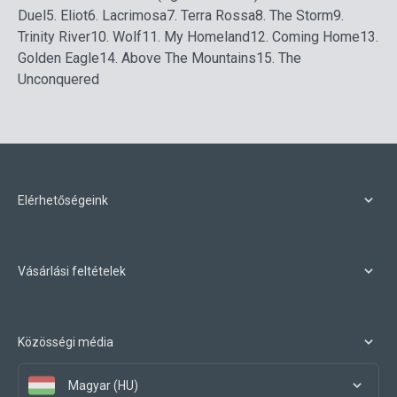
Duel
5. Eliot
6. Lacrimosa
7. Terra Rossa
8. The Storm
9.
Trinity River
10. Wolf
11. My Homeland
12. Coming Home
13.
Golden Eagle
14. Above The Mountains
15. The
Unconquered
Elérhetőségeink
Vásárlási feltételek
Közösségi média
Magyar (HU)