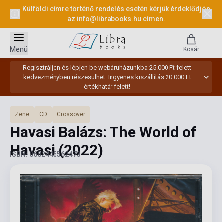
Külföldi címre történő rendelés esetén kérjük érdeklődjön
az
info@librabooks.hu
címen.
Menü
Kosár
Regisztráljon és lépjen be webáruházunkba 25.000 Ft felett
kedvezményben részesülhet. Ingyenes kiszállítás 20.000 Ft
értékhatár felett!
Zene
CD
Crossover
Havasi Balázs: The World of
Havasi
(2022)
ISBN: 0602445562473