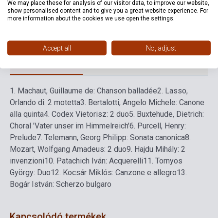
We may place these for analysis of our visitor data, to improve our website,
Formátum
Kotta
show personalised content and to give you a great website experience. For
more information about the cookies we use open the settings.
Nyelv
-
Accept all
No, adjust
Részletes leírás
Kapcsolódó linkek
Vélemények
1.
Machaut, Guillaume de: Chanson balladée
2.
Lasso,
Orlando di: 2 motetta
3.
Bertalotti, Angelo Michele: Canone
alla quinta
4.
Codex Vietorisz: 2 duo
5.
Buxtehude, Dietrich:
Choral 'Vater unser im Himmelreich'
6.
Purcell, Henry:
Prelude
7.
Telemann, Georg Philipp: Sonata canonica
8.
Mozart, Wolfgang Amadeus: 2 duo
9.
Hajdu Mihály: 2
invenzioni
10.
Patachich Iván: Acquerelli
11.
Tornyos
György: Duo
12.
Kocsár Miklós: Canzone e allegro
13.
Bogár István: Scherzo bulgaro
Kapcsolódó termékek