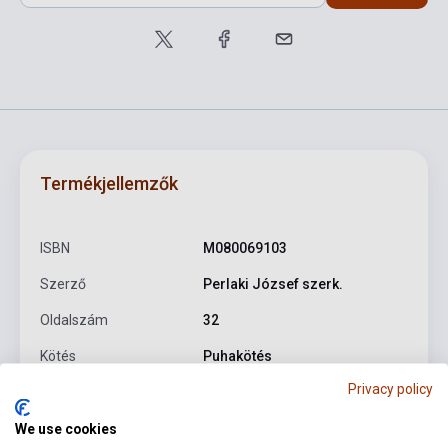
Termékjellemzők
ISBN
M080069103
Szerző
Perlaki József szerk.
Oldalszám
32
Kötés
Puhakötés
Privacy policy
Kiadó
EMB
We use cookies
Kiadási év
1976