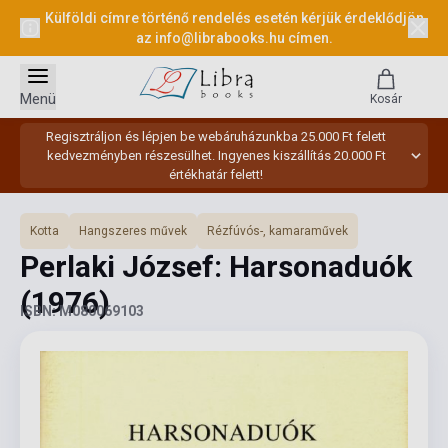
Külföldi címre történő rendelés esetén kérjük érdeklődjön
az
info@librabooks.hu
címen.
Menü
Kosár
Regisztráljon és lépjen be webáruházunkba 25.000 Ft felett
kedvezményben részesülhet. Ingyenes kiszállítás 20.000 Ft
értékhatár felett!
Kotta
Hangszeres művek
Rézfúvós-, kamaraművek
Perlaki József: Harsonaduók
(1976)
ISBN: M080069103