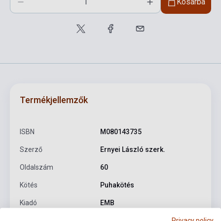
Kosárba
Termékjellemzők
ISBN
M080143735
Szerző
Ernyei László szerk.
Oldalszám
60
Kötés
Puhakötés
Kiadó
EMB
Privacy policy
Kiadási év
2004