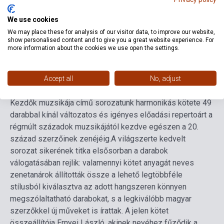
Formátum
Kotta
We use cookies
We may place these for analysis of our visitor data, to improve our website,
Nyelv
-
show personalised content and to give you a great website experience. For
more information about the cookies we use open the settings.
Részletes leírás
Kapcsolódó linkek
Vélemények
Accept all
No, adjust
Kezdők muzsikája című sorozatunk harmonikás kötete 49
darabbal kínál változatos és igényes előadási repertoárt a
régmúlt századok muzsikájától kezdve egészen a 20.
század szerzőinek zenéjéig.
A világszerte kedvelt
sorozat sikerének titka elsősorban a darabok
válogatásában rejlik: valamennyi kötet anyagát neves
zenetanárok állították össze a lehető legtöbbféle
stílusból kiválasztva az adott hangszeren könnyen
megszólaltatható darabokat, s a legkiválóbb magyar
szerzőkkel új műveket is írattak. A jelen kötet
összeállítója Ernyei László, akinek nevéhez fűződik a