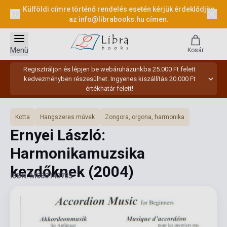
Külföldi címre történő rendelés esetén kérjük érdeklődjön
az
info@librabooks.hu
címen.
Menü
Kosár
Regisztráljon és lépjen be webáruházunkba 25.000 Ft felett
kedvezményben részesülhet. Ingyenes kiszállítás 20.000 Ft
értékhatár felett!
Kotta
Hangszeres művek
Zongora, orgona, harmonika
Ernyei László:
Harmonikamuzsika
kezdőknek
(2004)
ISBN: M080143735