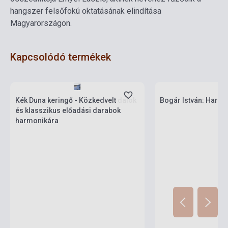
hangszer felsőfokú oktatásának elindítása
Magyarországon.
Kapcsolódó termékek
Készlet: 1-10 darab
Készlet: 1-10 darab
Kék Duna keringő - Közkedvelt dalok
Bogár István: Harmo
és klasszikus előadási darabok
harmonikára