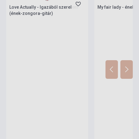
Love Actually - Igazából szerelem
My fair lady - ének-
(ének-zongora-gitár)