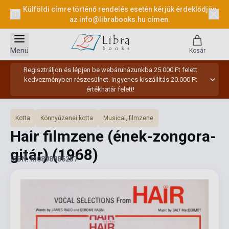
Külföldi címre történő rendelés esetén kérjük érdeklődjön
az
info@librabooks.hu
címen.
Menü
Kosár
Regisztráljon és lépjen be webáruházunkba 25.000 Ft felett
kedvezményben részesülhet. Ingyenes kiszállítás 20.000 Ft
értékhatár felett!
Kotta
Könnyűzenei kotta
Musical, filmzene
Hair filmzene (ének-zongora-
gitár)
(1968)
ISBN: M0898986257