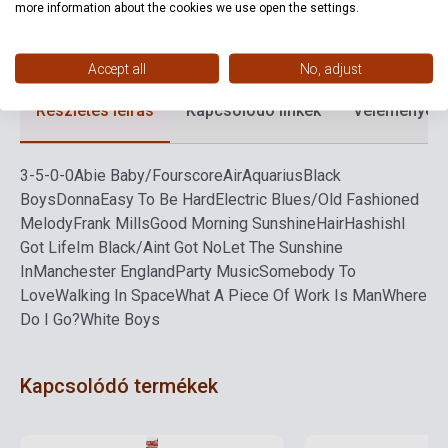
Formátum
Kotta
more information about the cookies we use open the settings.
Nyelv
-
Accept all
No, adjust
Részletes leírás
Kapcsolódó linkek
Vélemények
3-5-0-0
Abie Baby/Fourscore
Air
Aquarius
Black
Boys
Donna
Easy To Be Hard
Electric Blues/Old Fashioned
Melody
Frank Mills
Good Morning Sunshine
Hair
Hashish
I
Got Life
Im Black/Aint Got No
Let The Sunshine
In
Manchester England
Party Music
Somebody To
Love
Walking In Space
What A Piece Of Work Is Man
Where
Do I Go?
White Boys
Kapcsolódó termékek
Készlet: 1-10 darab
Készlet: 1-10 darab