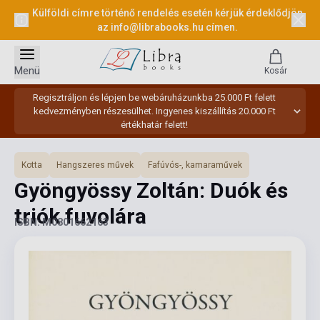
Külföldi címre történő rendelés esetén kérjük érdeklődjön
az
info@librabooks.hu
címen.
Menü
Kosár
Regisztráljon és lépjen be webáruházunkba 25.000 Ft felett
kedvezményben részesülhet. Ingyenes kiszállítás 20.000 Ft
értékhatár felett!
Kotta
Hangszeres művek
Fafúvós-, kamaraművek
Gyöngyössy Zoltán: Duók és
triók fuvolára
ISBN: M0801662163