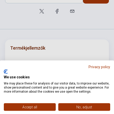
Termékjellemzők
ISBN
M0801662163
Privacy policy
Szerző
Gyöngyössy Zoltán
We use cookies
Kötés
Puhakötés
We may place these for analysis of our visitor data, to improve our website,
show personalised content and to give you a great website experience. For
more information about the cookies we use open the settings.
Kiadó
AKKORD
Kiadási év
0
Accept all
No, adjust
Formátum
Kotta