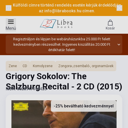
Külföldi címre történő rendelés esetén kérjük érdeklődjön
az
info@librabooks.hu
címen.
Menü
Kosár
Regisztráljon és lépjen be webáruházunkba 25.000 Ft felett
kedvezményben részesülhet. Ingyenes kiszállítás 20.000 Ft
értékhatár felett!
Zene
CD
Komolyzene
Zongora-,csembaló-, orgonaművek
Grigory Sokolov: The
Salzburg Recital - 2 CD
(2015)
ISBN: 0028947943426
-25% beváltható kedvezménnyel