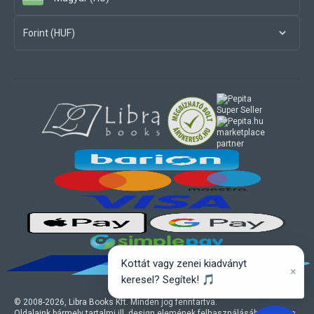
Forint (HUF)
marketplace
partner
Kottát vagy zenei kiadványt
×
keresel? Segítek! 🎵
© 2008-
2026
, Libra Books Kft. Minden jog fenntartva.
Oldalaink bármely tartalmi ill. design elemének felhasználásához a Libra