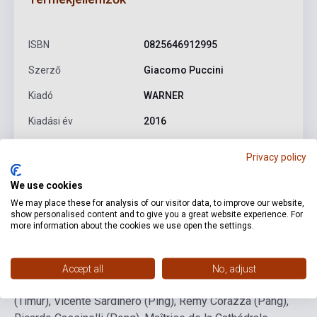
ISBN
0825646912995
Szerző
Giacomo Puccini
Kiadó
WARNER
Kiadási év
2016
Formátum
CD
Privacy policy
Nyelv
-
We use cookies
We may place these for analysis of our visitor data, to improve our website,
show personalised content and to give you a great website experience. For
Részletes leírás
Kapcsolódó linkek
Vélemények
more information about the cookies we use open the settings.
Montserrat Caballé (Turandot), José Carreras (Calaf),
Accept all
No, adjust
Mirella Freni (Liu), Michel Sénéchal (Altoum), Paul Plishka
(Timur), Vicente Sardinero (Ping), Remy Corazza (Pang),