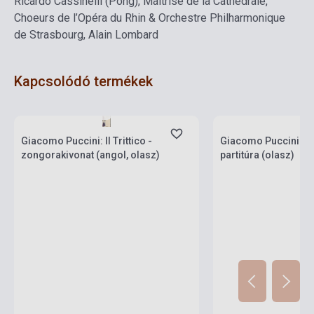
Ricardo Cassinelli (Pong), Maîtrise de la Cathédrale,
Choeurs de l’Opéra du Rhin & Orchestre Philharmonique
de Strasbourg, Alain Lombard
Kapcsolódó termékek
Készlet: 1-10 darab
Készlet: 1-10 darab
Giacomo Puccini: Il Trittico -
Giacomo Puccini: Tu
zongorakivonat (angol, olasz)
partitúra (olasz)