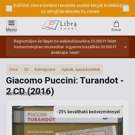
Külföldi címre történő rendelés esetén kérjük érdeklődjön
az
info@librabooks.hu
címen.
Menü
Kosár
Regisztráljon és lépjen be webáruházunkba 25.000 Ft felett
kedvezményben részesülhet. Ingyenes kiszállítás 20.000 Ft
értékhatár felett!
Zene
CD
Komolyzene
Operák, operarészletek
Giacomo Puccini: Turandot -
2 CD
(2016)
ISBN: 0825646912995
-25% beváltható kedvezménnyel