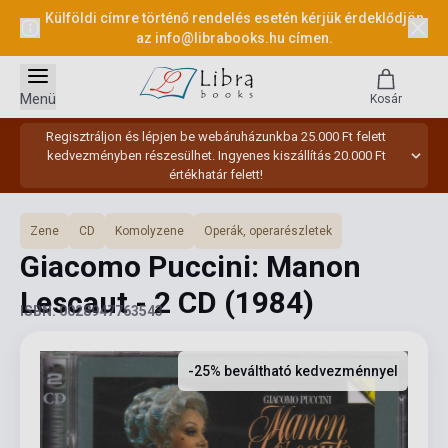
Külföldi címre történő rendelés esetén kérjük érdeklődjön
az
info@librabooks.hu
címen.
Menü
Kosár
Regisztráljon és lépjen be webáruházunkba 25.000 Ft felett
kedvezményben részesülhet. Ingyenes kiszállítás 20.000 Ft
értékhatár felett!
Zene
CD
Komolyzene
Operák, operarészletek
Giacomo Puccini: Manon
Lescaut - 2 CD
(1984)
ISBN: 0028947763543
-25% beváltható kedvezménnyel