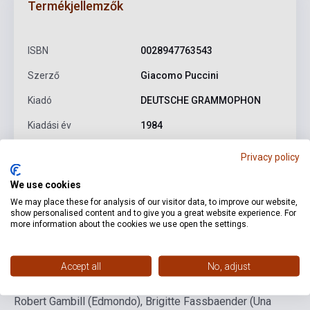
Termékjellemzők
ISBN
0028947763543
Szerző
Giacomo Puccini
Kiadó
DEUTSCHE GRAMMOPHON
Kiadási év
1984
Formátum
CD
Privacy policy
Nyelv
-
We use cookies
We may place these for analysis of our visitor data, to improve our website,
show personalised content and to give you a great website experience. For
Részletes leírás
Kapcsolódó linkek
Vélemények
more information about the cookies we use open the settings.
Accept all
No, adjust
Mirella Freni (Manon Lescaut), Plácido Domingo (Des
Grieux), Renato Bruson (Lescaut), Kurt Rydl (Geronte),
Robert Gambill (Edmondo), Brigitte Fassbaender (Una