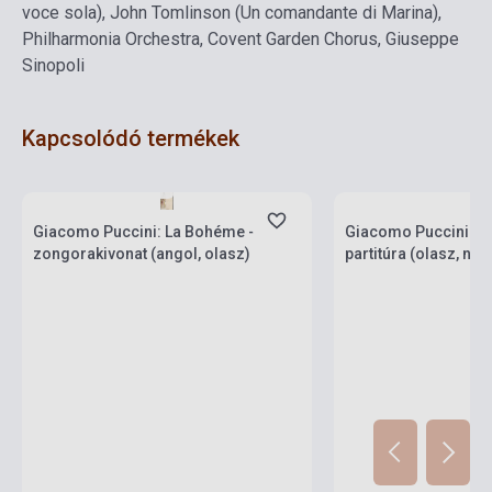
voce sola), John Tomlinson (Un comandante di Marina),
Philharmonia Orchestra, Covent Garden Chorus, Giuseppe
Sinopoli
Kapcsolódó termékek
Boltunkban pillanatny
Készlet: 1-10 darab
várható beszerzési id
Giacomo Puccini: La Bohéme -
Giacomo Puccini: Ma
zongorakivonat (angol, olasz)
partitúra (olasz, ném