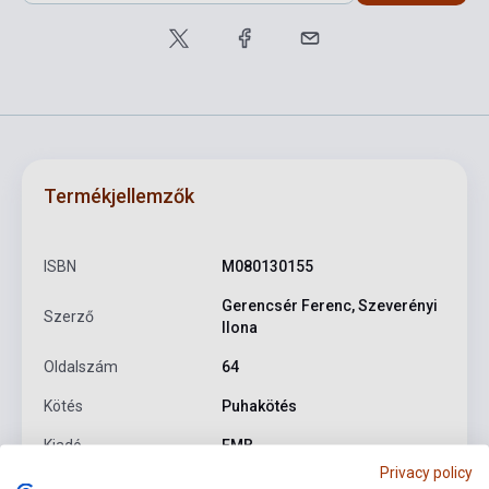
Termékjellemzők
ISBN
M080130155
Gerencsér Ferenc, Szeverényi
Szerző
Ilona
Oldalszám
64
Kötés
Puhakötés
Kiadó
EMB
Privacy policy
Kiadási év
1988