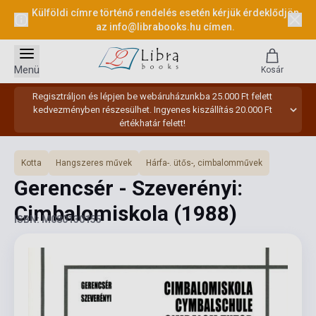
Külföldi címre történő rendelés esetén kérjük érdeklődjön
az
info@librabooks.hu
címen.
Menü
Kosár
Regisztráljon és lépjen be webáruházunkba 25.000 Ft felett
kedvezményben részesülhet. Ingyenes kiszállítás 20.000 Ft
értékhatár felett!
Kotta
Hangszeres művek
Hárfa-. ütős-, cimbalomművek
Gerencsér - Szeverényi:
Cimbalomiskola
(1988)
ISBN: M080130155