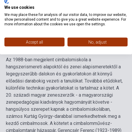
We use cookies
Formátum
Kotta
We may place these for analysis of our visitor data, to improve our website,
show personalised content and to give you a great website experience. For
Nyelv
-
more information about the cookies we use open the settings.
Részletes leírás
Kapcsolódó linkek
Vélemények
Accept all
No, adjust
Az 1988-ban megjelent cimbalomiskola a
hangszerismereti alapoktól és zenei alapismeretektől a
legegyszerűbb dalokon és gyakorlatokon át könnyű
előadási darabokig vezeti a tanulókat. Továbbá etűdöket,
különféle technikai gyakorlatokat is tartalmaz a kötet. A
20. századi magyar zeneszerzők - a magyarországi
zenepedagógiai kiadványok hagyományát követve -
hangsúlyos szerepet kapnak a cimbalomiskolában,
számos Kurtág György-darabbal ismerkedhetnek meg a
kezdő cimbalmosok. A kötetet a cimbalomművész-
cimbalomtanár házaspár, Gerencsér Ferenc (1923-1989)