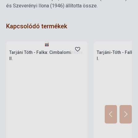
és Szeverényi Ilona (1946) állította össze.
Kapcsolódó termékek
Készlet: 1-10 darab
Készlet: 1-10 darab
Tarjáni Tóth - Falka: Cimbalomiskola
Tarjáni-Tóth - Falka
II.
I.