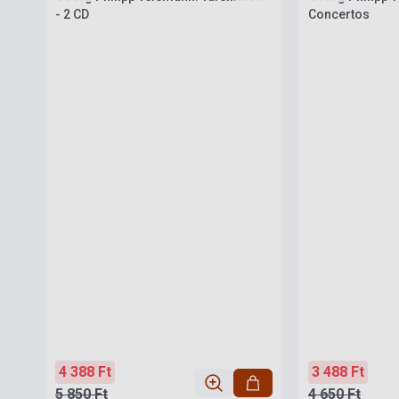
- 2 CD
Concertos
4 388 Ft
3 488 Ft
5 850 Ft
4 650 Ft