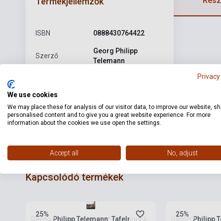
Részl
Termékjellemzők
ISBN
0888430764422
Georg Philipp
Szerző
Telemann
Privacy
Kiadó
SONY MUSIC
We use cookies
Kiadási év
2014
We may place these for analysis of our visitor data, to improve our website, s
Formátum
CD
personalised content and to give you a great website experience. For more
information about the cookies we use open the settings.
Nyelv
-
Accept all
No, adjust
Kapcsolódó termékek
Készlet: 1-10 darab
Készlet: 1-10 da
25%
25%
Georg Philipp Telemann: Tafelmusik
Georg Philipp T