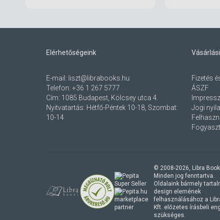
Elérhetőségeink
Vásárlási
E-mail:
liszt@librabooks.hu
Fizetés é
Telefon:
+36 1 267 5777
ÁSZF
Cím:
1085 Budapest, Kölcsey utca 4.
Impress
Nyitvatartás: Hétfő-Péntek 10-18, Szombat:
Jogi nyil
10-14
Felhaszná
Fogyaszt
© 2008-
2026
, Libra Book
Minden jog fenntartva.
Oldalaink bármely tartalmi
design elemének
marketplace
felhasználásához a Lib
partner
Kft. előzetes írásbeli e
szükséges.