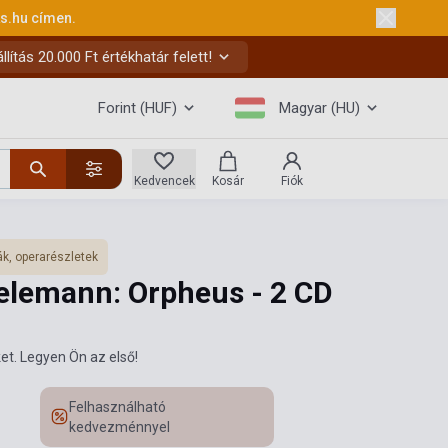
ks.hu
címen.
ítás 20.000 Ft értékhatár felett!
Forint (HUF)
Magyar (HU)
Kedvencek
Kosár
Fiók
k, operarészletek
Telemann: Orpheus - 2 CD
et. Legyen Ön az első!
Felhasználható
kedvezménnyel