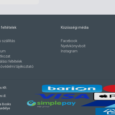
 feltételek
Közösségi média
s szállítás
Facebook
Nyelvkönyvbolt
zum
Instagram
atkozat
lási feltételek
óvédelmi tájékoztató
s Kft.
 ill.
ra Books
ngedélye