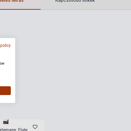
etes leírás
Kapcsolódó linkek
 policy
how
rab
elemann: Flute