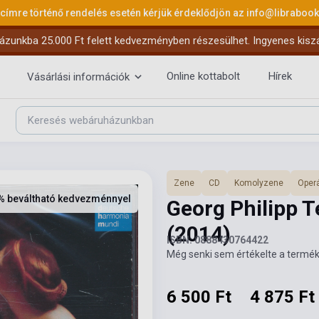
 címre történő rendelés esetén kérjük érdeklődjön az
info@libraboo
ázunkba 25.000 Ft felett kedvezményben részesülhet. Ingyenes kiszáll
Online kottabolt
Hírek
Vásárlási információk
Zene
CD
Komolyzene
Operá
% beváltható kedvezménnyel
Georg Philipp 
(2014)
ISBN: 0888430764422
Még senki sem értékelte a termék
6 500 Ft
4 875 Ft