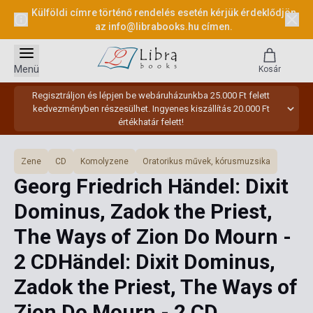
Külföldi címre történő rendelés esetén kérjük érdeklődjön
az
info@librabooks.hu
címen.
Menü
Kosár
Regisztráljon és lépjen be webáruházunkba 25.000 Ft felett
kedvezményben részesülhet. Ingyenes kiszállítás 20.000 Ft
értékhatár felett!
Zene
CD
Komolyzene
Oratorikus művek, kórusmuzsika
Georg Friedrich Händel: Dixit
Dominus, Zadok the Priest,
The Ways of Zion Do Mourn -
2 CDHändel: Dixit Dominus,
Zadok the Priest, The Ways of
Zion Do Mourn - 2 CD