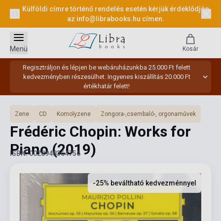
Külföldi címre történő rendelés esetén kérjük érdeklődjön
az
info@librabooks.hu
címen.
Menü
Kosár
Regisztráljon és lépjen be webáruházunkba 25.000 Ft felett
kedvezményben részesülhet. Ingyenes kiszállítás 20.000 Ft
értékhatár felett!
Zene
CD
Komolyzene
Zongora-,csembaló-, orgonaművek
Frédéric Chopin: Works for
Piano
(2019)
ISBN: 0028948364756
-25% beváltható kedvezménnyel