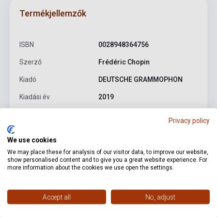
Termékjellemzők
ISBN
0028948364756
Szerző
Frédéric Chopin
Kiadó
DEUTSCHE GRAMMOPHON
Kiadási év
2019
Formátum
CD
Privacy policy
Nyelv
-
We use cookies
We may place these for analysis of our visitor data, to improve our website,
show personalised content and to give you a great website experience. For
Részletes leírás
Kapcsolódó linkek
Vélemények
more information about the cookies we use open the settings.
Chopin: Berceuse in D flat major, Op. 57
Chopin: Mazurka
Accept all
No, adjust
No. 33 in B major, Op. 56 No. 1
Chopin: Mazurka No. 34 in C