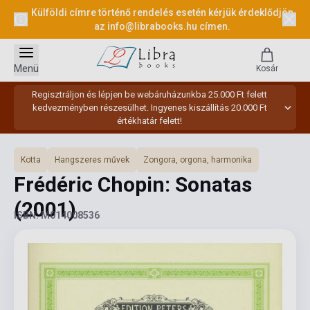
Külföldi címre történő rendelés esetén kérjük érdeklődjön
az
info@librabooks.hu
címen.
Menü
Kosár
Regisztráljon és lépjen be webáruházunkba 25.000 Ft felett
kedvezményben részesülhet. Ingyenes kiszállítás 20.000 Ft
értékhatár felett!
Kotta
Hangszeres művek
Zongora, orgona, harmonika
Frédéric Chopin: Sonatas
(2001)
ISBN: M014008536