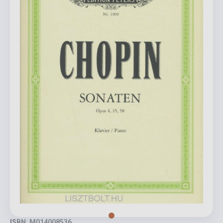
ISBN: M014008536