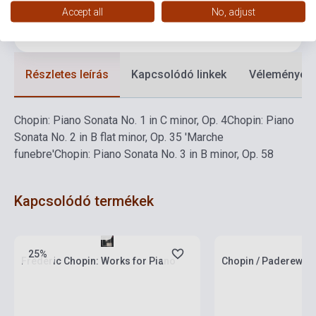
Accept all
No, adjust
Nyelv
-
Részletes leírás
Kapcsolódó linkek
Vélemények
Chopin: Piano Sonata No. 1 in C minor, Op. 4
Chopin: Piano
Sonata No. 2 in B flat minor, Op. 35 'Marche
funebre'
Chopin: Piano Sonata No. 3 in B minor, Op. 58
Kapcsolódó termékek
Készlet: 1-10 darab
Készlet: 1-10 darab
25%
Frédéric Chopin: Works for Piano
Chopin / Paderewski