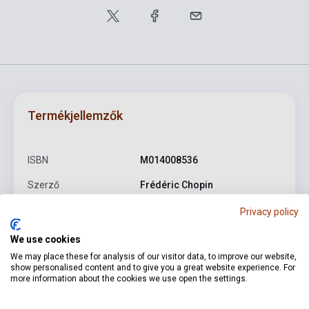
Termékjellemzők
ISBN
M014008536
Szerző
Frédéric Chopin
Oldalszám
100
Privacy policy
Kötés
Puhakötés
We use cookies
We may place these for analysis of our visitor data, to improve our website,
Kiadó
PETERS
show personalised content and to give you a great website experience. For
more information about the cookies we use open the settings.
Kiadási év
2001
Formátum
Kotta