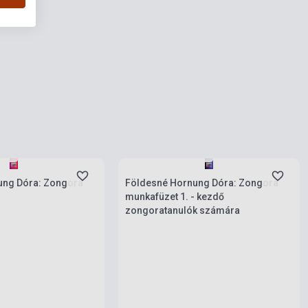
rab
Készlet: 1-10 darab
ung Dóra: Zongora
Földesné Hornung Dóra: Zongora
munkafüzet 1. - kezdő
zongoratanulók számára