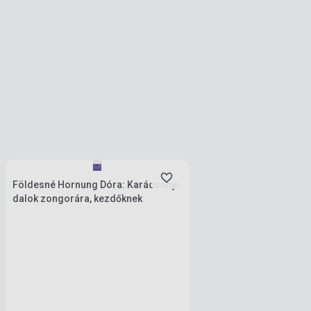
Készlet: 11-100 darab
Földesné Hornung Dóra: Karácsonyi
dalok zongorára, kezdőknek