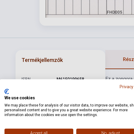
Részl
Termékjellemzők
Ez a zongora 
ISBN
M6150199658
feladatokon, 
Privacy
Földesné Hornung
befogadhatóvá
Szerző
Dóra
We use cookies
zeneiskolai k
We may place these for analysis of our visitor data, to improve our website, s
Oldalszám
27
personalised content and to give you a great website experience. For more
information about the cookies we use open the settings.
Kötés
Puhakötés
Kiadó
SZERZŐI KIADÁS
Accept all
No, adjust