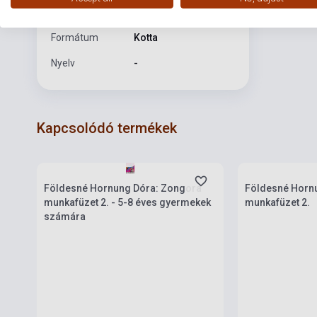
Kiadási év
2024
Formátum
Kotta
Nyelv
-
Kapcsolódó termékek
Készlet: 1-10 darab
Készlet: 1-10 da
Földesné Hornung Dóra: Zongora
Földesné Horn
munkafüzet 2. - 5-8 éves gyermekek
munkafüzet 2.
számára