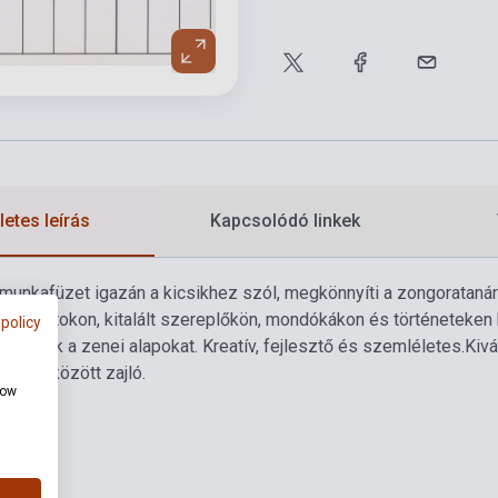
etes leírás
Kapcsolódó linkek
munkafüzet igazán a kicsikhez szól, megkönnyíti a zongoratanár
hasonlatokon, kitalált szereplőkön, mondókákon és történeteken
 policy
 teszik a zenei alapokat. Kreatív, fejlesztő és szemléletes.
Kivá
eretek között zajló.
how