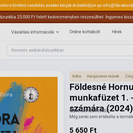
 címre történő rendelés esetén kérjük érdeklődjön az
info@libraboo
ázunkba 25.000 Ft felett kedvezményben részesülhet. Ingyenes kiszáll
Online kottabolt
Hírek
Vásárlási információk
Kotta
Hangszeres művek
Zong
Földesné Hornu
munkafüzet 1. 
számára
(2024)
ISBN: M6150199658
Még senki sem értékelte a termék
5 650 Ft