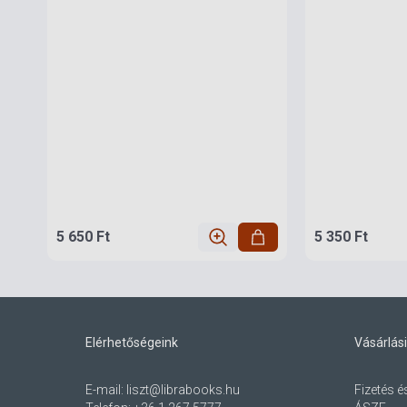
5 650 Ft
5 350 Ft
Elérhetőségeink
Vásárlási
E-mail:
liszt@librabooks.hu
Fizetés é