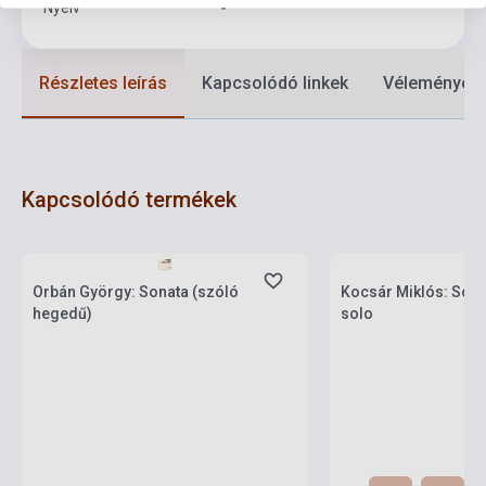
Nyelv
-
Részletes leírás
Kapcsolódó linkek
Vélemények
Kapcsolódó termékek
Készlet: 1-10 darab
Készlet: 1-10 darab
Orbán György: Sonata (szóló
Kocsár Miklós: Sonat
hegedű)
solo