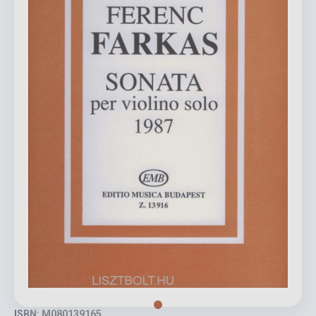
ISBN: M080139165