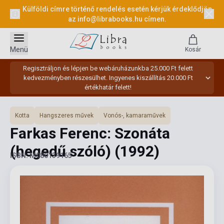
Külföldi címre történő rendelés esetén kérjük érdeklődjön
az
info@librabooks.hu
címen.
Menü
Kosár
Regisztráljon és lépjen be webáruházunkba 25.000 Ft felett
kedvezményben részesülhet. Ingyenes kiszállítás 20.000 Ft
értékhatár felett!
Kotta
Hangszeres művek
Vonós-, kamaraművek
Farkas Ferenc: Szonáta
(hegedű szóló)
(1992)
ISBN: M080139165