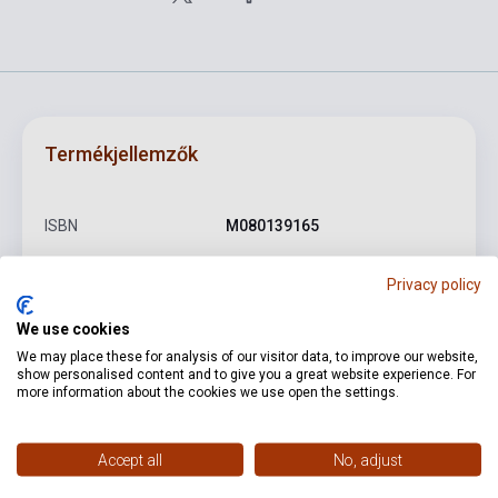
Termékjellemzők
ISBN
M080139165
Szerző
Farkas Ferenc
Privacy policy
Oldalszám
6
We use cookies
Kötés
Puhakötés
We may place these for analysis of our visitor data, to improve our website,
show personalised content and to give you a great website experience. For
Kiadó
EMB
more information about the cookies we use open the settings.
Kiadási év
1992
Accept all
No, adjust
Formátum
Kotta