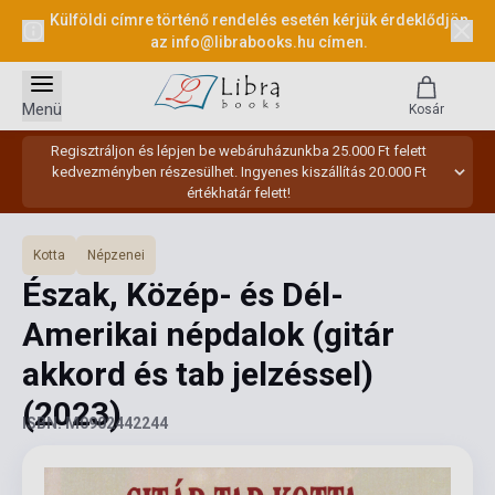
Külföldi címre történő rendelés esetén kérjük érdeklődjön
az
info@librabooks.hu
címen.
Menü
Kosár
Regisztráljon és lépjen be webáruházunkba 25.000 Ft felett
kedvezményben részesülhet. Ingyenes kiszállítás 20.000 Ft
értékhatár felett!
Kotta
Népzenei
Észak, Közép- és Dél-
Amerikai népdalok (gitár
akkord és tab jelzéssel)
(2023)
ISBN: M0902442244