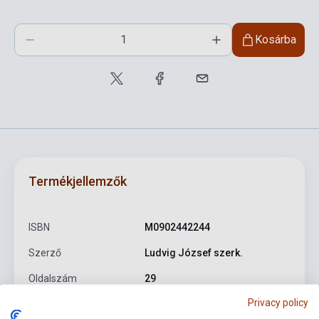
Kosárba
Termékjellemzők
ISBN
M0902442244
Szerző
Ludvig József szerk.
Oldalszám
29
Privacy policy
Kötés
Puhakötés