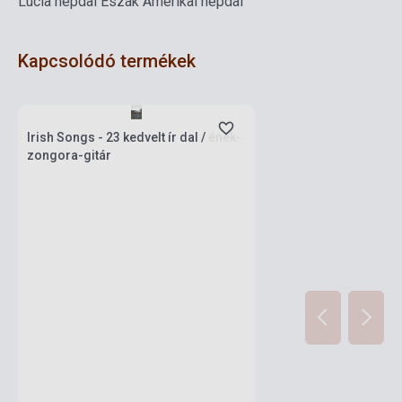
Lucia népdal
Észak Amerikai népdal
Kapcsolódó termékek
Készlet: 1-10 darab
Irish Songs - 23 kedvelt ír dal / ének-
zongora-gitár