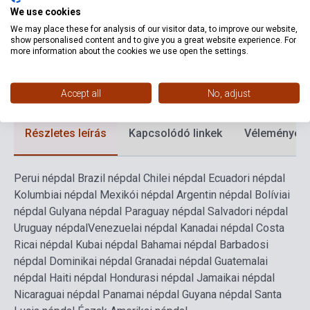
Kiadó
KONCERT 1234 KFT
We use cookies
We may place these for analysis of our visitor data, to improve our website,
Kiadási év
2023
show personalised content and to give you a great website experience. For
more information about the cookies we use open the settings.
Formátum
Kotta
Nyelv
-
Accept all
No, adjust
Részletes leírás
Kapcsolódó linkek
Vélemények
Perui népdal
Brazil népdal
Chilei népdal
Ecuadori népdal
Kolumbiai népdal
Mexikói népdal
Argentin népdal
Bolíviai
népdal
Gulyana népdal
Paraguay népdal
Salvadori népdal
Uruguay népdal
Venezuelai népdal
Kanadai népdal
Costa
Ricai népdal
Kubai népdal
Bahamai népdal
Barbadosi
népdal
Dominikai népdal
Granadai népdal
Guatemalai
népdal
Haiti népdal
Hondurasi népdal
Jamaikai népdal
Nicaraguai népdal
Panamai népdal
Guyana népdal
Santa