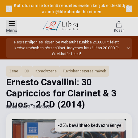
Külföldi címre történő rendelés esetén kérjük érdeklődjön
az
info@librabooks.hu
címen.
Menü
Kosár
Regisztráljon és lépjen be webáruházunkba 25.000 Ft felett
kedvezményben részesülhet. Ingyenes kiszállítás 20.000 Ft
értékhatár felett!
Zene
CD
Komolyzene
Fúvóshangszeres művek
Ernesto Cavallini: 30
Capriccios for Clarinet & 3
Duos - 2 CD
(2014)
ISBN: 0747313313372
-25% beváltható kedvezménnyel