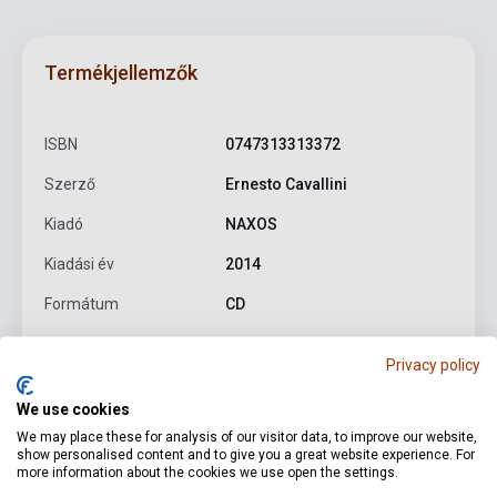
Termékjellemzők
ISBN
0747313313372
Szerző
Ernesto Cavallini
Kiadó
NAXOS
Kiadási év
2014
Formátum
CD
Nyelv
-
Privacy policy
We use cookies
Részletes leírás
Kapcsolódó linkek
Vélemények
We may place these for analysis of our visitor data, to improve our website,
show personalised content and to give you a great website experience. For
more information about the cookies we use open the settings.
Renowned throughout Europe, Ernesto Cavallini became