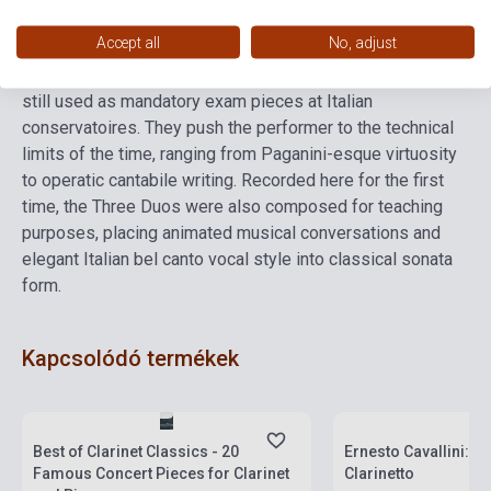
known as ‘the Paganini of the clarinet’ for his beautiful
Accept all
No, adjust
tone and dazzling performances. The Capriccios are
unquestionably his most significant didactic works and are
still used as mandatory exam pieces at Italian
conservatoires. They push the performer to the technical
limits of the time, ranging from Paganini-esque virtuosity
to operatic cantabile writing. Recorded here for the first
time, the Three Duos were also composed for teaching
purposes, placing animated musical conversations and
elegant Italian bel canto vocal style into classical sonata
form.
Kapcsolódó termékek
Készlet: 1-10 darab
Készlet: 1-10 darab
Best of Clarinet Classics - 20
Ernesto Cavallini: 30
Famous Concert Pieces for Clarinet
Clarinetto