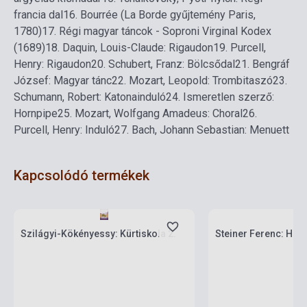
francia dal
16.
Bourrée (La Borde gyűjtemény Paris,
1780)
17.
Régi magyar táncok - Soproni Virginal Kodex
(1689)
18.
Daquin, Louis-Claude: Rigaudon
19.
Purcell,
Henry: Rigaudon
20.
Schubert, Franz: Bölcsődal
21.
Bengráf
József: Magyar tánc
22.
Mozart, Leopold: Trombitaszó
23.
Schumann, Robert: Katonainduló
24.
Ismeretlen szerző:
Hornpipe
25.
Mozart, Wolfgang Amadeus: Choral
26.
Purcell, Henry: Induló
27.
Bach, Johann Sebastian: Menuett
Kapcsolódó termékek
Készlet: 1-10 darab
Készlet: 1-10 darab
Szilágyi-Kökényessy: Kürtiskola 2.
Steiner Ferenc: Har