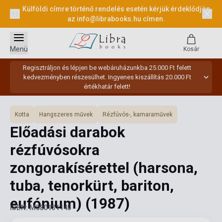
Külföldi címre történő rendelés esetén kérjük érdeklődjön
az
info@librabooks.hu
címen.
Menü
Kosár
Regisztráljon és lépjen be webáruházunkba 25.000 Ft felett
kedvezményben részesülhet. Ingyenes kiszállítás 20.000 Ft
értékhatár felett!
Kotta
Hangszeres művek
Rézfúvós-, kamaraművek
Előadási darabok
rézfúvósokra
zongorakísérettel (harsona,
tuba, tenorkürt, bariton,
eufónium)
(1987)
ISBN: M080131145