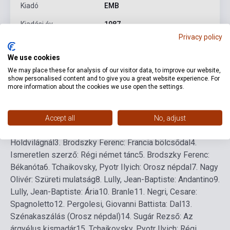
Kiadó
EMB
Kiadási év
1987
Privacy policy
Formátum
Kotta
We use cookies
Nyelv
-
We may place these for analysis of our visitor data, to improve our website,
show personalised content and to give you a great website experience. For
more information about the cookies we use open the settings.
Részletes leírás
Kapcsolódó linkek
Vélemények
Accept all
No, adjust
1.
Brodszky Ferenc: Gólyanóta
2.
Brodszky Ferenc:
Holdvilágnál
3.
Brodszky Ferenc: Francia bölcsődal
4.
Ismeretlen szerző: Régi német tánc
5.
Brodszky Ferenc:
Békanóta
6.
Tchaikovsky, Pyotr Ilyich: Orosz népdal
7.
Nagy
Olivér: Szüreti mulatság
8.
Lully, Jean-Baptiste: Andantino
9.
Lully, Jean-Baptiste: Ária
10.
Branle
11.
Negri, Cesare:
Spagnoletto
12.
Pergolesi, Giovanni Battista: Dal
13.
Szénakaszálás (Orosz népdal)
14.
Sugár Rezső: Az
árgyélus kismadár
15.
Tchaikovsky, Pyotr Ilyich: Régi