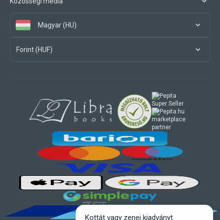
Közösségi média
Magyar (HU)
Forint (HUF)
marketplace
partner
Kottát vagy zenei kiadványt