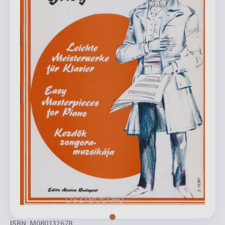
ISBN: M080132678