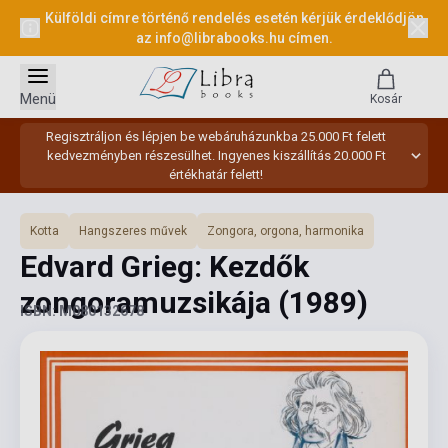
Külföldi címre történő rendelés esetén kérjük érdeklődjön
az
info@librabooks.hu
címen.
Menü
Kosár
Regisztráljon és lépjen be webáruházunkba 25.000 Ft felett
kedvezményben részesülhet. Ingyenes kiszállítás 20.000 Ft
értékhatár felett!
Kotta
Hangszeres művek
Zongora, orgona, harmonika
Edvard Grieg: Kezdők
zongoramuzsikája
(1989)
ISBN: M080132678