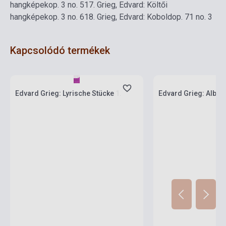
hangképek
op. 3 no. 5
17. Grieg, Edvard: Költői
hangképek
op. 3 no. 6
18. Grieg, Edvard: Kobold
op. 71 no. 3
Kapcsolódó termékek
Készlet: 1-10 darab
Készlet: 1-10 darab
Edvard Grieg: Lyrische Stücke 1.
Edvard Grieg: Album