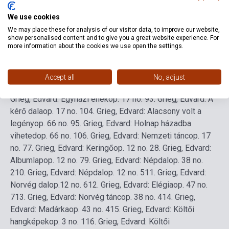
We use cookies
Nyelv
-
We may place these for analysis of our visitor data, to improve our website,
show personalised content and to give you a great website experience. For
more information about the cookies we use open the settings.
Részletes leírás
Kapcsolódó linkek
Vélemények
Accept all
No, adjust
Tartalomjegyzék
1. Grieg, Edvard: Nászdal
op. 17 no. 6
2.
Grieg, Edvard: Egyházi ének
op. 17 no. 9
3. Grieg, Edvard: A
kérő dala
op. 17 no. 10
4. Grieg, Edvard: Alacsony volt a
legény
op. 66 no. 9
5. Grieg, Edvard: Holnap házadba
viheted
op. 66 no. 10
6. Grieg, Edvard: Nemzeti tánc
op. 17
no. 7
7. Grieg, Edvard: Keringő
op. 12 no. 2
8. Grieg, Edvard:
Albumlap
op. 12 no. 7
9. Grieg, Edvard: Népdal
op. 38 no.
2
10. Grieg, Edvard: Népdal
op. 12 no. 5
11. Grieg, Edvard:
Norvég dal
op.12 no. 6
12. Grieg, Edvard: Elégia
op. 47 no.
7
13. Grieg, Edvard: Norvég tánc
op. 38 no. 4
14. Grieg,
Edvard: Madárka
op. 43 no. 4
15. Grieg, Edvard: Költői
hangképek
op. 3 no. 1
16. Grieg, Edvard: Költői