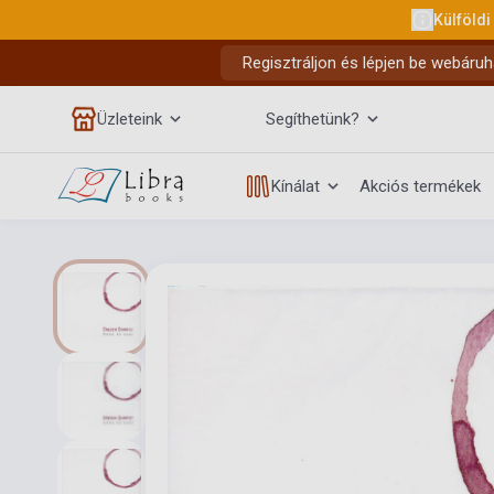
Külföldi
Regisztráljon és lépjen be webáruh
Üzleteink
Segíthetünk?
Kínálat
Akciós termékek