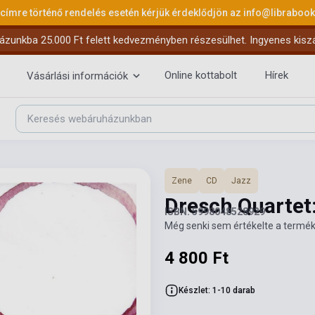
 címre történő rendelés esetén kérjük érdeklődjön az
info@libraboo
ázunkba 25.000 Ft felett kedvezményben részesülhet. Ingyenes kiszáll
Online kottabolt
Hírek
Vásárlási információk
Zene
CD
Jazz
Dresch Quartet
ISBN: 5998048528929
Még senki sem értékelte a termék
4 800 Ft
Készlet: 1-10 darab