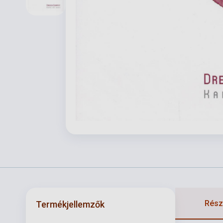
Részl
Termékjellemzők