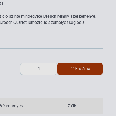
ás
zíció szinte mindegyike Dresch Mihály szerzeménye.
a Dresch Quartet lemezre is személyesség és a
Kosárba
Vélemények
GYIK