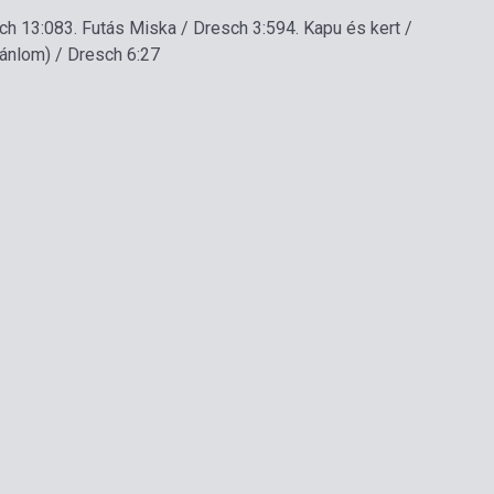
ch 13:08
3. Futás Miska / Dresch 3:59
4. Kapu és kert /
jánlom) / Dresch 6:27