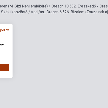
geren (M. Gizi Néni emlékére) / Dresch 10:53
2. Ereszkedő / Dres
. Széki köszöntő / trad./arr., Dresch 6:52
6. Bizalom (Zsuzsinak a
 policy
how