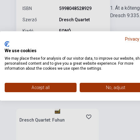
1. Át a kőten
ISBN
5998048528929
Dresch 9:33
5
Szerző
Dresch Quartet
Kiadó
FONÓ
Privacy
Kiadási év
2013
We use cookies
Formátum
CD
We may place these for analysis of our visitor data, to improve our website, s
personalised content and to give you a great website experience. For more
Nyelv
-
information about the cookies we use open the settings.
Accept all
No, adjust
Kapcsolódó termékek
Készlet: 1-10 darab
Dresch Quartet: Fuhun