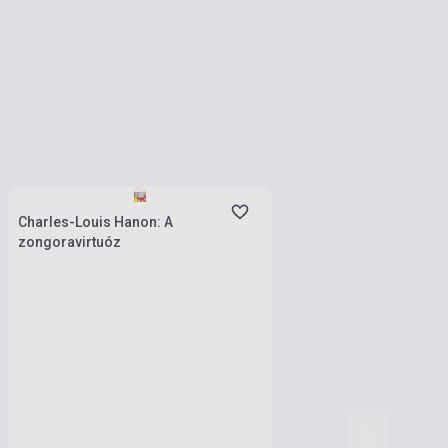
Készlet: 1-10 darab
Charles-Louis Hanon: A
zongoravirtuóz