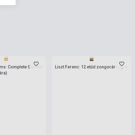
rab
Készlet: 1-10 darab
ms: Complete Shorter
Liszt Ferenc: 12 etűd zongorára op.6
ára)