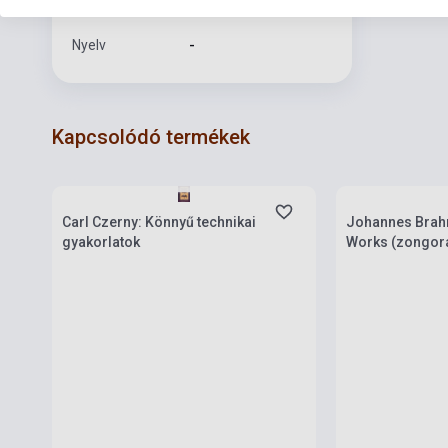
Formátum
Kotta
Nyelv
-
Kapcsolódó termékek
Készlet: 11-100 darab
Készlet: 1-10 da
Carl Czerny: Könnyű technikai
Johannes Brah
gyakorlatok
Works (zongor