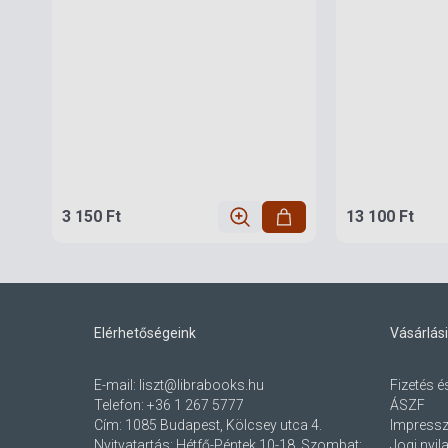
3 150 Ft
13 100 Ft
Elérhetőségeink
Vásárlási
E-mail:
liszt@librabooks.hu
Fizetés é
Telefon:
+36 1 267 5777
ÁSZF
Cím:
1085 Budapest, Kölcsey utca 4.
Impress
Nyitvatartás: Hétfő-Péntek 10-18, Szombat:
Jogi nyil