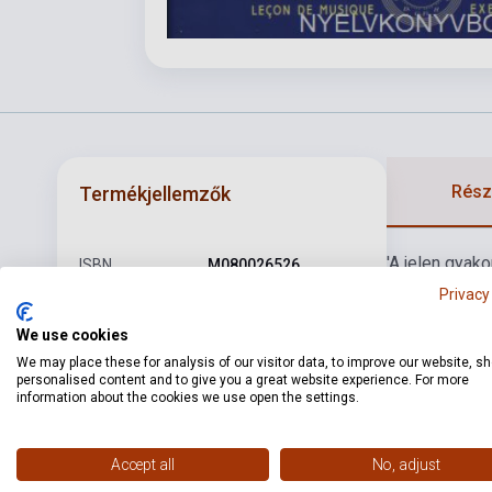
Részl
Termékjellemzők
'A jelen gyak
ISBN
M080026526
egyrészt a kö
Privacy
Szerző
Dohnányi Ernő
megszerzett t
We use cookies
Oldalszám
52
We may place these for analysis of our visitor data, to improve our website, s
personalised content and to give you a great website experience. For more
Kötés
Puhakötés
information about the cookies we use open the settings.
Kiadó
EMB
Kiadási év
1957
Accept all
No, adjust