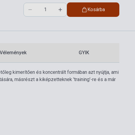
Kosárba
Vélemények
GYIK
tőleg kimerítően és koncentrált formában azt nyújtja, ami
sára, másrészt a kiképzetteknek 'training'-re és a már