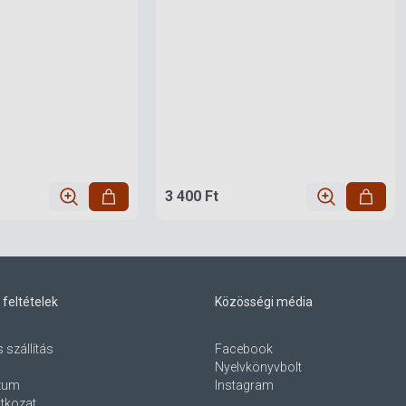
3 400 Ft
 feltételek
Közösségi média
s szállítás
Facebook
Nyelvkönyvbolt
zum
Instagram
atkozat