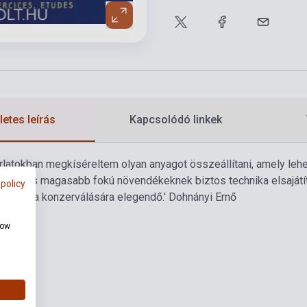
etes leírás
Kapcsolódó linkek
orlatokban megkíséreltem olyan anyagot összeállítani, amely lehe
zép- és magasabb fokú növendékeknek biztos technika elsajátítá
 policy
echnika konzerválására elegendő.' Dohnányi Ernő
how