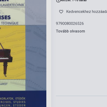
Készlet: 1-10 darab
Kedvencekhez hozzáad
9790080026526
Tovább olvasom