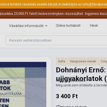
 címre történő rendelés esetén kérjük érdeklődjön az
info@libraboo
ázunkba 25.000 Ft felett kedvezményben részesülhet. Ingyenes kiszáll
Online kottabolt
Hírek
Vásárlási információk
Kotta
Hangszeres művek
Zong
Dohnányi Ernő:
ujjgyakorlatok
ISBN: M080026526
Még senki sem értékelte a termék
3 400 Ft