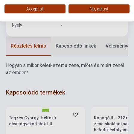
Kiadási év
1972
Accept all
No, adjust
Formátum
Kotta
Nyelv
-
Részletes leírás
Kapcsolódó linkek
Vélemények
Hogyan s mikor keletkezett a zene, mióta és miért zenél
az ember?
Kapcsolódó termékek
Készlet: 11-100 darab
Készlet: 11-100 darab
Tegzes György: Hétfokú
Kopogó II. - 212 rit
olvasógyakorlatok I-II.
zeneiskolásoknak a 
hatodik évfolyamig