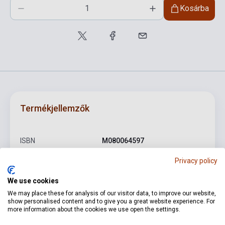
Kosárba
Termékjellemzők
ISBN
M080064597
Szerző
Dobszay László
Privacy policy
Oldalszám
112
We use cookies
We may place these for analysis of our visitor data, to improve our website,
Kötés
Puhakötés
show personalised content and to give you a great website experience. For
more information about the cookies we use open the settings.
Kiadó
EMB