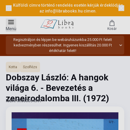
Külföldi címre történő rendelés esetén kérjük érdeklődjön
az
info@librabooks.hu
címen.
Menü
Kosár
Regisztráljon és lépjen be webáruházunkba 25.000 Ft felett
kedvezményben részesülhet. Ingyenes kiszállítás 20.000 Ft
értékhatár felett!
Kotta
Szolfézs
Dobszay László: A hangok
világa 6. - Bevezetés a
zeneirodalomba III.
(1972)
ISBN: M080064597