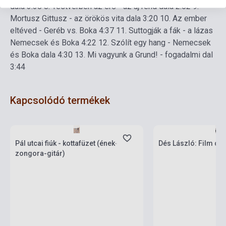
dala 3.38
8. Testvérben az erő - az új rend dala 2:02
9.
Mortusz Gittusz - az örökös vita dala 3:20
10. Az ember
eltéved - Geréb vs. Boka 4:37
11. Suttogják a fák - a lázas
Nemecsek és Boka 4:22
12. Szólít egy hang - Nemecsek
és Boka dala 4:30
13. Mi vagyunk a Grund! - fogadalmi dal
3:44
Kapcsolódó termékek
Készlet: 1-10 darab
Készlet: 1-10 darab
Pál utcai fiúk - kottafüzet (ének-
Dés László: Film da
zongora-gitár)