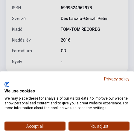
ISBN
5999524962978
Szerző
Dés László-Geszti Péter
Kiadó
TOM-TOM RECORDS
Kiadási év
2016
Formátum
CD
Nyelv
-
Privacy policy
Részletes leírás
Kapcsolódó linkek
Vélemények
We use cookies
We may place these for analysis of our visitor data, to improve our website,
1. Add át! - nyitány 5:18
2. Einstand, tesó! - a Pásztorok
show personalised content and to give you a great website experience. For
more information about the cookies we use open the settings.
dala 2:42
3. Ilyen van?! - az elképedés dala 2:40
4. Éljen a
Grund! - a Pál utcai fiúk indulója 2:47
5. Mindenki rágja - a
Gittegylet dala 3:26
6. Felveszem a vörös ingem - a
Accept all
No, adjust
Vörösingesek indulója 2:19
7. Igen, jó volt! - Nemecsek