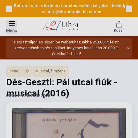
Külföldi címre történő rendelés esetén kérjük érdeklődjön
az
info@librabooks.hu
címen.
Menü
Kosár
Regisztráljon és lépjen be webáruházunkba 25.000 Ft felett
kedvezményben részesülhet. Ingyenes kiszállítás 20.000 Ft
értékhatár felett!
Zene
CD
Musical, filmzene
Dés-Geszti: Pál utcai fiúk -
musical
(2016)
ISBN: 5999524962978