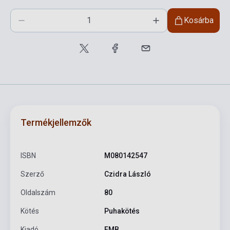
Kosárba
Termékjellemzők
ISBN
M080142547
Szerző
Czidra László
Oldalszám
80
Kötés
Puhakötés
Kiadó
EMB