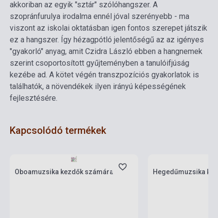
akkoriban az egyik "sztár" szólóhangszer. A
szopránfurulya irodalma ennél jóval szerényebb - ma
viszont az iskolai oktatásban igen fontos szerepet játszik
ez a hangszer. Így hézagpótló jelentőségű az az igényes
"gyakorló" anyag, amit Czidra László ebben a hangnemek
szerint csoportosított gyűjteményben a tanulóifjúság
kezébe ad. A kötet végén transzpozíciós gyakorlatok is
találhatók, a növendékek ilyen irányú képességének
fejlesztésére.
Kapcsolódó termékek
Készlet: 1-10 darab
Készlet: 1-10 darab
Oboamuzsika kezdők számára
Hegedűmuzsika kez