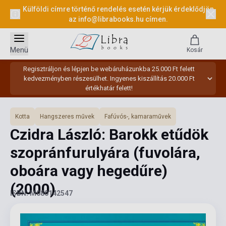
Külföldi címre történő rendelés esetén kérjük érdeklődjön
az
info@librabooks.hu
címen.
Menü
Kosár
Regisztráljon és lépjen be webáruházunkba 25.000 Ft felett
kedvezményben részesülhet. Ingyenes kiszállítás 20.000 Ft
értékhatár felett!
Kotta
Hangszeres művek
Fafúvós-, kamaraművek
Czidra László: Barokk etűdök
szopránfurulyára (fuvolára,
oboára vagy hegedűre)
(2000)
ISBN: M080142547