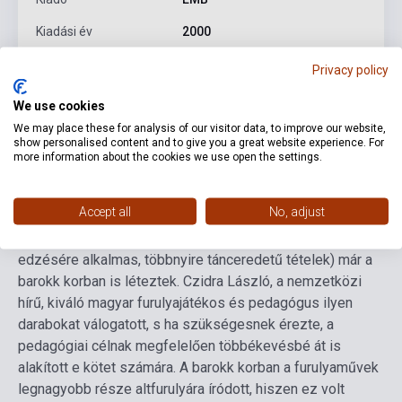
Kiadási év
2000
Formátum
Kotta
Privacy policy
Nyelv
-
We use cookies
We may place these for analysis of our visitor data, to improve our website,
show personalised content and to give you a great website experience. For
Részletes leírás
Kapcsolódó linkek
Vélemények
more information about the cookies we use open the settings.
Accept all
No, adjust
Bár az "etűd" elnevezés és maga a műfaj is elsősorban a
19. századra jellemző, etűdfunkciójú darabok (az ujjak
edzésére alkalmas, többnyire tánceredetű tételek) már a
barokk korban is léteztek. Czidra László, a nemzetközi
hírű, kiváló magyar furulyajátékos és pedagógus ilyen
darabokat válogatott, s ha szükségesnek érezte, a
pedagógiai célnak megfelelően többékevésbé át is
alakított e kötet számára. A barokk korban a furulyaművek
legnagyobb része altfurulyára íródott, hiszen ez volt