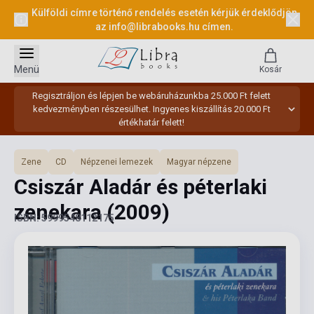
Külföldi címre történő rendelés esetén kérjük érdeklődjön
az
info@librabooks.hu
címen.
Menü
Kosár
Regisztráljon és lépjen be webáruházunkba 25.000 Ft felett
kedvezményben részesülhet. Ingyenes kiszállítás 20.000 Ft
értékhatár felett!
Zene
CD
Népzenei lemezek
Magyar népzene
Csiszár Aladár és péterlaki
zenekara
(2009)
ISBN: 5999548112175