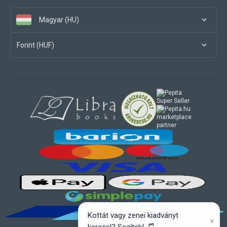
Magyar (HU)
Forint (HUF)
marketplace
partner
Kottát vagy zenei kiadványt
×