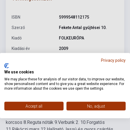
ISBN
5999548112175
Szerző
Fekete Antal gyűjtései 10.
Kiadó
FOLKEURÓPA
Kiadási év
2009
Formátum
CD
Privacy policy
Nyelv
-
We use cookies
We may place these for analysis of our visitor data, to improve our website,
show personalised content and to give you a great website experience. For
more information about the cookies we use open the settings.
Részletes leírás
Kapcsolódó linkek
Vélemények
Accept all
No, adjust
1.Verbunk
2.Jártatós és forgatós
3.Szöktetôs
4.Vármegye
5.Asztali nóta
6.Sebes forduló
7.Lassú csárdás és
korcsos
8.Reguta nóták
9.Verbunk 2.
10.Forgatós
11.Rákóczi mars
12.Hallgató, lassú és gyors csárdás