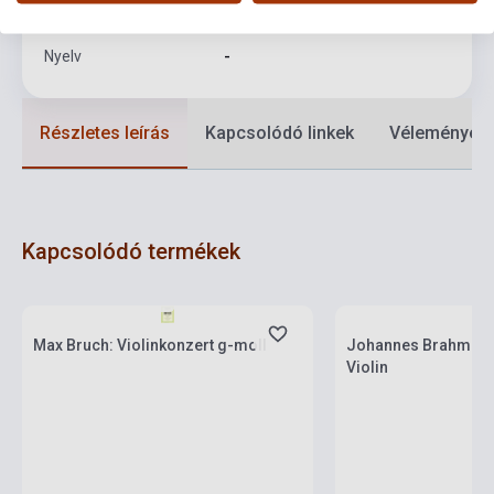
Formátum
Kotta
Nyelv
-
Részletes leírás
Kapcsolódó linkek
Vélemények
Kapcsolódó termékek
Készlet: 1-10 darab
Készlet: 1-10 darab
Max Bruch: Violinkonzert g-moll
Johannes Brahms: C
Violin