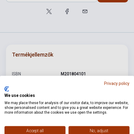
Termékjellemzők
ISBN
M201804101
Privacy policy
Szerző
Claude Debussy
We use cookies
Oldalszám
44
We may place these for analysis of our visitor data, to improve our website,
Kötés
Puhakötés
show personalised content and to give you a great website experience. For
more information about the cookies we use open the settings.
Kiadó
HENLE
Kiadási év
2012
Accept all
No, adjust