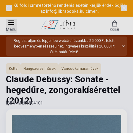
Külföldi címre történő rendelés esetén kérjük érdeklődjön
az
info@librabooks.hu
címen.
Menü
Kosár
Regisztráljon és lépjen be webáruházunkba 25.000 Ft felett
kedvezményben részesülhet. Ingyenes kiszállítás 20.000 Ft
értékhatár felett!
Kotta
Hangszeres művek
Vonós-, kamaraművek
Claude Debussy: Sonate -
hegedűre, zongorakísérettel
(2012)
ISBN: M201804101