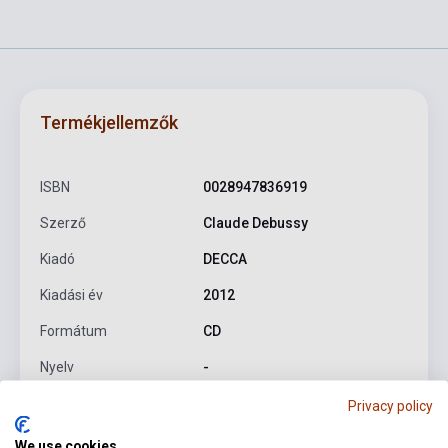
Termékjellemzők
ISBN
0028947836919
Szerző
Claude Debussy
Kiadó
DECCA
Kiadási év
2012
Formátum
CD
Nyelv
-
Privacy policy
Részletes leírás
Kapcsolódó linkek
Vélemények
We use cookies