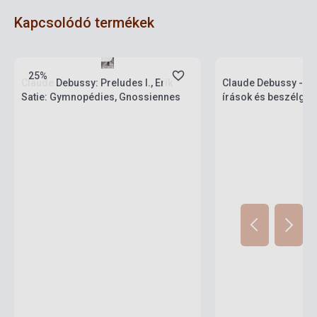
Kapcsolódó termékek
Készlet: 1-10 darab
Készlet: 1-10 darab
25%
Claude Debussy: Preludes I., Erik
Claude Debussy - Ös
Satie: Gymnopédies, Gnossiennes
írások és beszélget