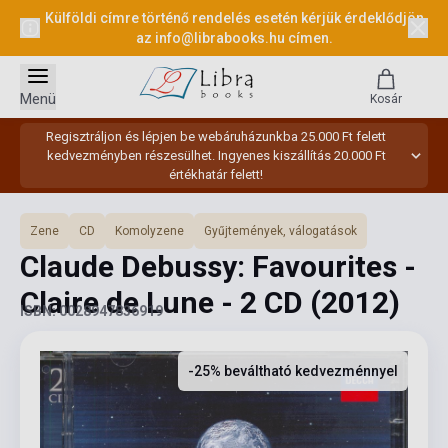
Külföldi címre történő rendelés esetén kérjük érdeklődjön
az
info@librabooks.hu
címen.
Menü
Kosár
Regisztráljon és lépjen be webáruházunkba 25.000 Ft felett
kedvezményben részesülhet. Ingyenes kiszállítás 20.000 Ft
értékhatár felett!
Zene
CD
Komolyzene
Gyűjtemények, válogatások
Claude Debussy: Favourites -
Claire de Lune - 2 CD
(2012)
ISBN: 0028947836919
-25% beváltható kedvezménnyel