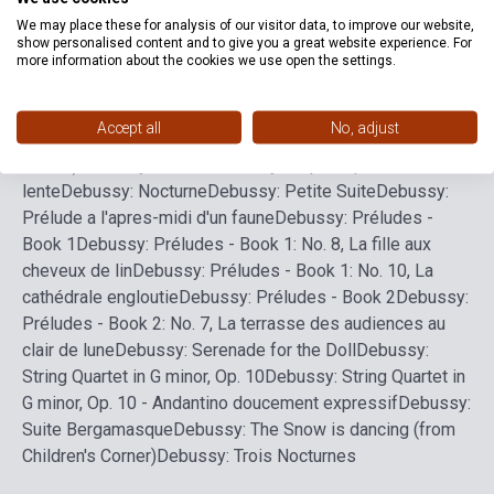
We may place these for analysis of our visitor data, to improve our website,
show personalised content and to give you a great website experience. For
Debussy: Arabesque No. 1
Debussy: Arabesque No.
more information about the cookies we use open the settings.
2
Debussy: Children's Corner
Debussy: Clair de Lune (from
Suite Bergamasque)
Debussy: Danses sacrée et
Accept all
No, adjust
profane
Debussy: Golliwog's Cakewalk (from Children's
Corner)
Debussy: La Mer
Debussy: La plus que
lente
Debussy: Nocturne
Debussy: Petite Suite
Debussy:
Prélude a l'apres-midi d'un faune
Debussy: Préludes -
Book 1
Debussy: Préludes - Book 1: No. 8, La fille aux
cheveux de lin
Debussy: Préludes - Book 1: No. 10, La
cathédrale engloutie
Debussy: Préludes - Book 2
Debussy:
Préludes - Book 2: No. 7, La terrasse des audiences au
clair de lune
Debussy: Serenade for the Doll
Debussy:
String Quartet in G minor, Op. 10
Debussy: String Quartet in
G minor, Op. 10 - Andantino doucement expressif
Debussy:
Suite Bergamasque
Debussy: The Snow is dancing (from
Children's Corner)
Debussy: Trois Nocturnes