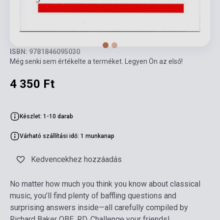
ISBN: 9781846095030
Még senki sem értékelte a terméket. Legyen Ön az első!
4 350 Ft
Készlet: 1-10 darab
Várható szállítási idő: 1 munkanap
Kedvencekhez hozzáadás
No matter how much you think you know about classical
music, you’ll find plenty of baffling questions and
surprising answers inside—all carefully compiled by
Richard Baker OBE, RD. Challenge your friends!