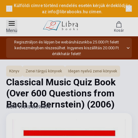
Külföldi címre történő rendelés esetén kérjük érdeklődjön
az
info@librabooks.hu
címen.
Menü
Kosár
Regisztráljon és lépjen be webáruházunkba 25.000 Ft felett
kedvezményben részesülhet. Ingyenes kiszállítás 20.000 Ft
értékhatár felett!
Könyv
Zenei tárgyú könyvek
Idegen nyelvű zenei könyvek
Classical Music Quiz Book
(Over 600 Questions from
Bach to Bernstein)
(2006)
ISBN: 9781846095030