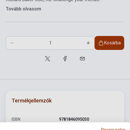
Tovább olvasom
Kosárba
Termékjellemzők
ISBN
9781846095030
Privacy policy
Szerző
Richard Baker