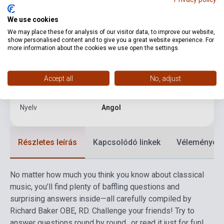
Oldalszám
158
We use cookies
We may place these for analysis of our visitor data, to improve our website,
Kötés
Keménykötés
show personalised content and to give you a great website experience. For
more information about the cookies we use open the settings.
Kiadó
MS
Kiadási év
2006
Accept all
No, adjust
Formátum
Könyv
Nyelv
Angol
Részletes leírás
Kapcsolódó linkek
Vélemények
No matter how much you think you know about classical
music, you’ll find plenty of baffling questions and
surprising answers inside—all carefully compiled by
Richard Baker OBE, RD. Challenge your friends! Try to
answer questions round by round…or read it just for fun!