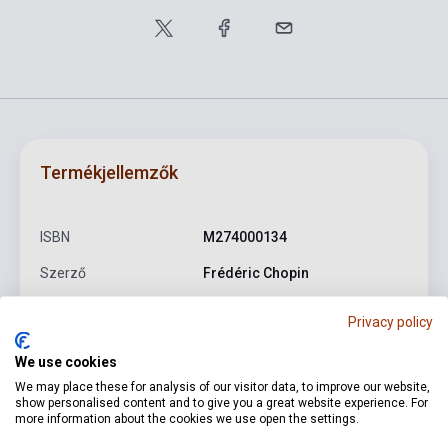
Termékjellemzők
ISBN
M274000134
Szerző
Frédéric Chopin
Oldalszám
44
Privacy policy
Kötés
Puhakötés
We use cookies
Kiadó
PWM
We may place these for analysis of our visitor data, to improve our website,
show personalised content and to give you a great website experience. For
Kiadási év
1949
more information about the cookies we use open the settings.