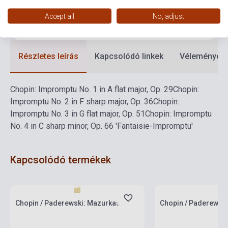
Formátum
Kotta
Accept all
No, adjust
Nyelv
-
Részletes leírás
Kapcsolódó linkek
Vélemények
Chopin: Impromptu No. 1 in A flat major, Op. 29
Chopin:
Impromptu No. 2 in F sharp major, Op. 36
Chopin:
Impromptu No. 3 in G flat major, Op. 51
Chopin: Impromptu
No. 4 in C sharp minor, Op. 66 'Fantaisie-Impromptu'
Kapcsolódó termékek
Készlet: 1-10 darab
Készlet: 1-10 darab
Chopin / Paderewski: Mazurkas
Chopin / Paderewski