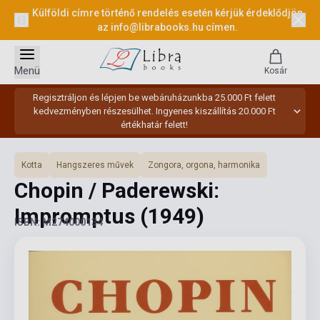
Külföldi címre történő rendelés esetén kérjük érdeklődjön
az
info@librabooks.hu
címen.
Menü
Kosár
Regisztráljon és lépjen be webáruházunkba 25.000 Ft felett
kedvezményben részesülhet. Ingyenes kiszállítás 20.000 Ft
értékhatár felett!
Kotta
Hangszeres művek
Zongora, orgona, harmonika
Chopin / Paderewski:
Impromptus
(1949)
ISBN: M274000134