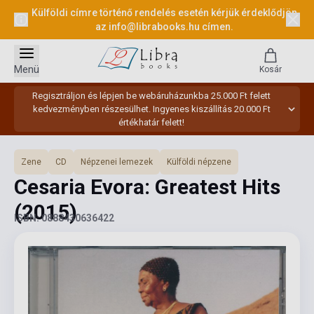
Külföldi címre történő rendelés esetén kérjük érdeklődjön
az
info@librabooks.hu
címen.
Menü
Kosár
Regisztráljon és lépjen be webáruházunkba 25.000 Ft felett
kedvezményben részesülhet. Ingyenes kiszállítás 20.000 Ft
értékhatár felett!
Zene
CD
Népzenei lemezek
Külföldi népzene
Cesaria Evora: Greatest Hits
(2015)
ISBN: 0888430636422