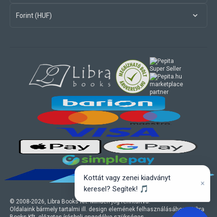
Forint (HUF)
marketplace
partner
Kottát vagy zenei kiadványt
×
keresel? Segítek! 🎵
© 2008-
2026
, Libra Books Kft. Minden jog fenntartva.
Oldalaink bármely tartalmi ill. design elemének felhasználásához a Libra
Books Kft. előzetes írásbeli engedélye szükséges.