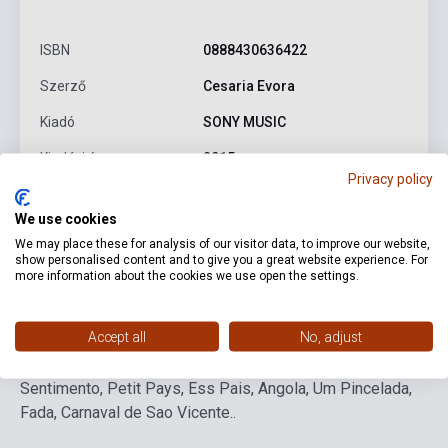
ISBN
0888430636422
Szerző
Cesaria Evora
Kiadó
SONY MUSIC
Kiadási év
2015
Privacy policy
Formátum
CD
We use cookies
Nyelv
-
We may place these for analysis of our visitor data, to improve our website,
show personalised content and to give you a great website experience. For
more information about the cookies we use open the settings.
Részletes leírás
Kapcsolódó linkek
Vélemények
Accept all
No, adjust
Sodade, Mar del Canal, Velocidade, Perseguida,
Sentimento, Petit Pays, Ess Pais, Angola, Um Pincelada,
Fada, Carnaval de Sao Vicente..