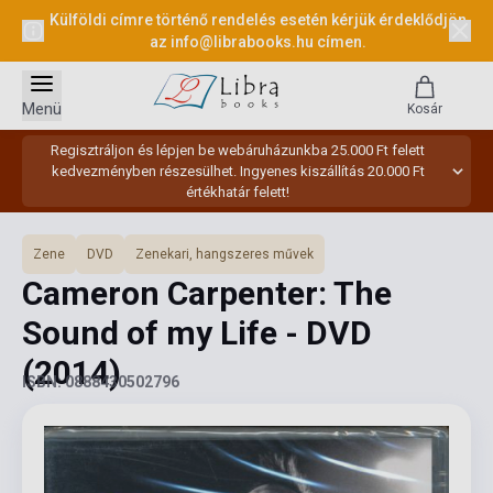
Külföldi címre történő rendelés esetén kérjük érdeklődjön
az
info@librabooks.hu
címen.
Menü
Kosár
Regisztráljon és lépjen be webáruházunkba 25.000 Ft felett
kedvezményben részesülhet. Ingyenes kiszállítás 20.000 Ft
értékhatár felett!
Zene
DVD
Zenekari, hangszeres művek
Cameron Carpenter: The
Sound of my Life - DVD
(2014)
ISBN: 0888430502796