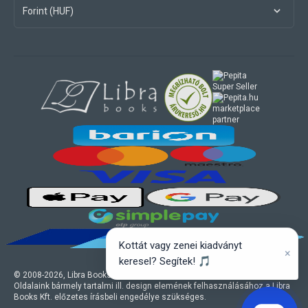
Forint (HUF)
marketplace
partner
Kottát vagy zenei kiadványt
×
keresel? Segítek! 🎵
© 2008-
2026
, Libra Books Kft. Minden jog fenntartva.
Oldalaink bármely tartalmi ill. design elemének felhasználásához a Libra
Books Kft. előzetes írásbeli engedélye szükséges.