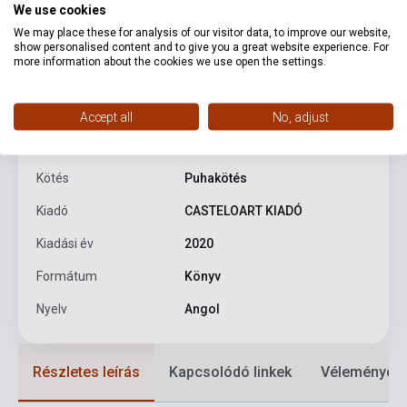
Termékjellemzők
We use cookies
We may place these for analysis of our visitor data, to improve our website,
show personalised content and to give you a great website experience. For
ISBN
9786155148941
more information about the cookies we use open the settings.
Kolozsvári Ildikó és Tutunzis
Szerző
István
Accept all
No, adjust
Oldalszám
96
Kötés
Puhakötés
Kiadó
CASTELOART KIADÓ
Kiadási év
2020
Formátum
Könyv
Nyelv
Angol
Részletes leírás
Kapcsolódó linkek
Vélemények