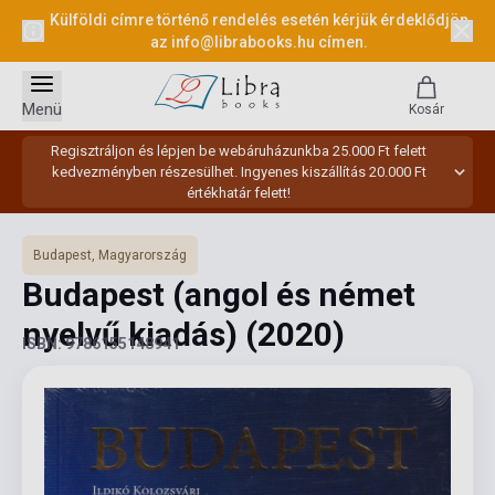
Külföldi címre történő rendelés esetén kérjük érdeklődjön
az
info@librabooks.hu
címen.
Menü
Kosár
Regisztráljon és lépjen be webáruházunkba 25.000 Ft felett
kedvezményben részesülhet. Ingyenes kiszállítás 20.000 Ft
értékhatár felett!
Budapest, Magyarország
Budapest (angol és német
nyelvű kiadás)
(2020)
ISBN: 9786155148941